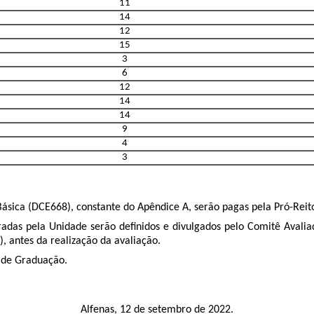
11
14
12
15
3
6
12
14
14
9
4
3
ásica (DCE668), constante do Apêndice A, serão pagas pela Pró-Reit
eradas pela Unidade serão definidos e divulgados pelo Comitê Aval
 antes da realização da avaliação.
a de Graduação.
Alfenas, 12 de setembro de 2022.