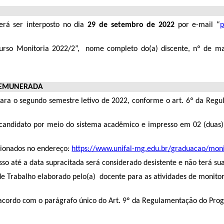
erá ser interposto no dia
29 de setembro de 2022
por e-mail “
p
curso Monitoria 2022/2”, nome completo do(a) discente, nº de mat
 REMUNERADA
para o segundo semestre letivo de 2022, conforme o art. 6º da Reg
andidato por meio do sistema acadêmico e impresso em 02 (duas) v
cionados no endereço:
https://www.unifal-mg.edu.br/graduacao/moni
o até a data supracitada será considerado desistente e não terá su
e Trabalho elaborado pelo(a) docente para as atividades de monitori
 acordo com o parágrafo único do Art. 9º da Regulamentação do Pro