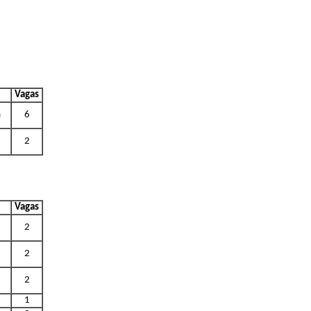
Vagas
a
6
2
Vagas
2
2
2
1