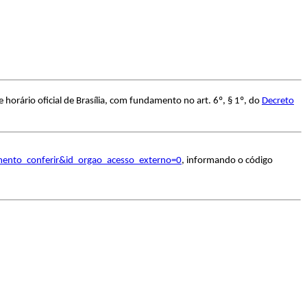
orário oficial de Brasília, com fundamento no art. 6º, § 1º, do
Decreto
umento_conferir&id_orgao_acesso_externo=0
, informando o código