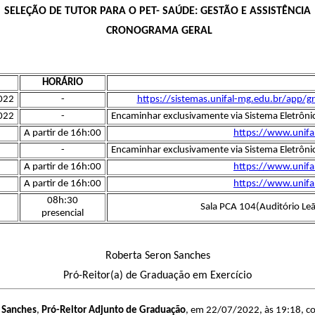
SELEÇÃO DE TUTOR PARA O PET- SAÚDE: GESTÃO E ASSISTÊNCIA
CRONOGRAMA GERAL
HORÁRIO
2022
-
https://sistemas.unifal-mg.edu.br/app/g
2022
-
Encaminhar exclusivamente via Sistema Eletrôni
A partir de 16h:00
https://www.unifa
-
Encaminhar exclusivamente via Sistema Eletrôni
A partir de 16h:00
https://www.unifa
A partir de 16h:00
https://www.unifa
08h:30
Sala PCA 104(Auditório Le
presencial
Roberta Seron Sanches
Pró-Reitor(a) de Graduação em Exercício
 Sanches
,
Pró-Reitor Adjunto de Graduação
, em 22/07/2022, às 19:18, con