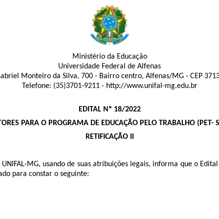
Ministério da Educação
Universidade Federal de Alfenas
abriel Monteiro da Silva, 700
- Bairro centro
,
Alfenas
/
MG
-
CEP 371
Telefone:
(35)3701-9211
- http://www.unifal-mg.edu.br
EDITAL Nº
18
/
2022
TORES PARA O PROGRAMA DE EDUCAÇÃO PELO TRABALHO (PET- SA
RETIFICAÇÃO II
- UNIFAL-MG, usando de suas atribuições legais, informa que o Edita
cado para constar o seguinte: