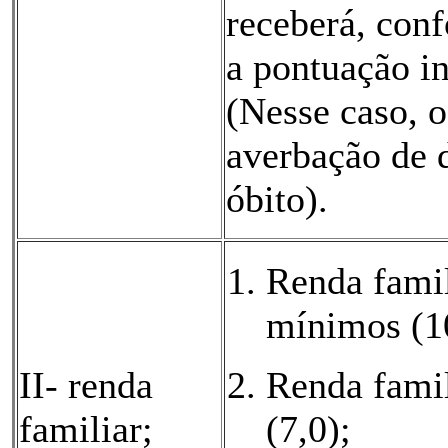
receberá, con
a pontuação in
(Nesse caso, o
averbação de d
óbito).
Renda famili
mínimos (1
II- renda
Renda famil
familiar;
(7,0);