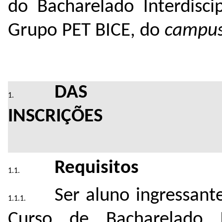
do Bacharelado Interdisci
Grupo PET BICE, do
campu
DAS
INSC
Requisitos
Ser aluno ingressant
Curso de Bacharelado I