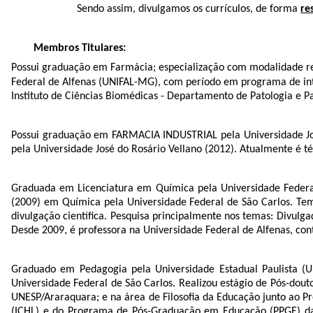
Sendo assim, divulgamos os currículos, de forma
re
Membros Titulares:
Possui graduação em Farmácia; especialização com modalidade re
Federal de Alfenas (UNIFAL-MG), com período em programa de 
Instituto de Ciências Biomédicas - Departamento de Patologia e 
Possui graduação em FARMACIA INDUSTRIAL pela Universidade Jo
pela Universidade José do Rosário Vellano (2012). Atualmente é t
Graduada em Licenciatura em Química pela Universidade Federa
(2009) em Química pela Universidade Federal de São Carlos. T
divulgação científica. Pesquisa principalmente nos temas: Divulg
Desde 2009, é professora na Universidade Federal de Alfenas, co
Graduado em Pedagogia pela Universidade Estadual Paulista 
Universidade Federal de São Carlos. Realizou estágio de Pós-dou
UNESP/Araraquara; e na área de Filosofia da Educação junto ao 
(ICHL) e do Programa de Pós-Graduação em Educação (PPGE) da 