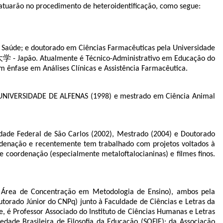
s atuarão no procedimento de heteroidentificação, como segue:
 Saúde; e doutorado em Ciências Farmacêuticas pela Universidade
 - Japão. Atualmente é Técnico-Administrativo em Educação do
m ênfase em Análises Clínicas e Assistência Farmacêutica.
a UNIVERSIDADE DE ALFENAS (1998) e mestrado em Ciência Animal
ade Federal de São Carlos (2002), Mestrado (2004) e Doutorado
denação e recentemente tem trabalhado com projetos voltados à
e coordenação (especialmente metaloftalocianinas) e filmes finos.
 Área de Concentração em Metodologia de Ensino), ambos pela
torado Júnior do CNPq) junto à Faculdade de Ciências e Letras da
é Professor Associado do Instituto de Ciências Humanas e Letras
de Brasileira de Filosofia da Educação (SOFIE); da Associação