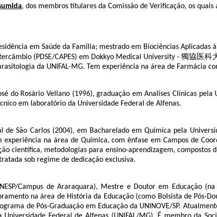
sumida
, dos membros titulares da Comissão de Verificação, os quai
sidência em Saúde da Família; mestrado em Biociências Aplicadas à
intercâmbio (PDSE/CAPES) em Dokkyo Medical University - 獨協医科大学
Parasitologia da UNIFAL-MG. Tem experiência na área de Farmácia co
sé do Rosário Vellano (1996), graduação em Analises Clínicas pel
écnico em laboratório da Universidade Federal de Alfenas.
l de São Carlos (2004), em Bacharelado em Química pela Universid
em experiência na área de Química, com ênfase em Campos de Coor
ação científica, metodologias para ensino-aprendizagem, compostos d
ntratada sob regime de dedicação exclusiva.
(UNESP/Campus de Araraquara), Mestre e Doutor em Educação (na
toramento na área de História da Educação (como Bolsista de Pós-Dou
Programa de Pós-Graduação em Educação da UNINOVE/SP. Atualmente, 
Universidade Federal de Alfenas (UNIFAL/MG). É membro da Socieda