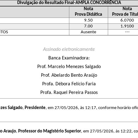
Divulgação do Resultado Final-AMPLA CONCORRÊNCIA
Nota
Nota
Prova Didática
Prova de Títu
9.50
6.0700
7.00
1.9100
NTOS
Ausente
---
Assinado eletronicamente
Banca Examinadora:
Prof. Marcelo Menezes Salgado
Prof. Abelardo Bento Araújo
Profa. Débora Felício Faria
Profa. Raquel Pereira Passos
zes Salgado
,
Presidente
, em 27/05/2026, às 12:17, conforme horário ofici
o Araujo
,
Professor do Magistério Superior
, em 27/05/2026, às 12:22, con