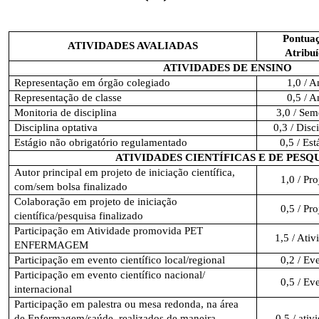
Pontua
ATIVIDADES AVALIADAS
Atribu
ATIVIDADES DE ENSINO
Representação em órgão colegiado
1,0 / A
Representação de classe
0,5 / A
Monitoria de disciplina
3,0 / Sem
Disciplina optativa
0,3 / Disc
Estágio não obrigatório regulamentado
0,5 / Est
ATIVIDADES CIENTÍFICAS E DE PESQ
Autor principal em projeto de iniciação científica,
1,0 / Pro
com/sem bolsa finalizado
Colaboração em projeto de iniciação
0,5 / Pro
científica/pesquisa finalizado
Participação em Atividade promovida PET
1,5 / Ativ
ENFERMAGEM
Participação em evento científico local/regional
0,2 / Ev
Participação em evento científico nacional/
0,5 / Ev
internacional
Participação em palestra ou mesa redonda, na área
de Enfermagem/saúde, realizados de maneira
0,5 / ativ