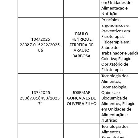
em Unidades de
Alimentação e
Nutrição
Princípios
Ergonômicos e
Preventivos em
PAULO
Fisioterapia;
134/2025
HENRIQUE
Fisioterapia em
23087.015222/2025-
FERREIRA DE
Saúde do
86
ARAUJO
Trabalhador e Saúd
BARBOSA
Coletiva; Estágio
Obrigatório de
Fisioterapia
Tecnologia dos
Alimentos,
Bromatologia,
137/2025
JOSEMAR
Química e
23087.018433/2025-
GONÇALVES DE
Bioquímica de
71
OLIVEIRA FILHO
Alimentos, Estágio
em Unidades de
Alimentação e
Nutrição
Tecnologia dos
Alimentos,
Bromatologia,