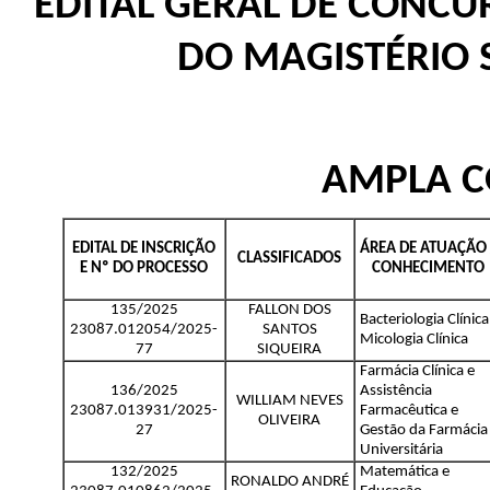
EDITAL GERAL DE CONCU
DO MAGISTÉRIO 
AMPLA C
EDITAL DE INSCRIÇÃO
ÁREA DE ATUAÇÃO 
CLASSIFICADOS
E Nº DO PROCESSO
CONHECIMENTO
135/2025
FALLON DOS
Bacteriologia Clínica
23087.012054/2025-
SANTOS
Micologia Clínica
77
SIQUEIRA
Farmácia Clínica e
136/2025
Assistência
WILLIAM NEVES
23087.013931/2025-
Farmacêutica e
OLIVEIRA
27
Gestão da Farmácia
Universitária
132/2025
Matemática e
RONALDO ANDRÉ