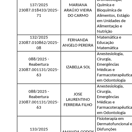
137/2025
MARIANA
Química e
23087.018433/2025-
ARAÚJO VIEIRA
Bioquímica de
71
DO CARMO
Alimentos, Estágio
em Unidades de
Alimentação e
Nutrição
132/2025
Matemática e
FERNANDA
23087.010862/2025-
Educação
ANGELO PEREIRA
08
Matemática
Anestesiologia,
088/2025 -
Cirurgia,
Reabertura
Emergências
IZABELLA SOL
23087.001131/2025-
Médicas e
63
Farmacoterapêutic
em Odontologia
Anestesiologia,
088/2025 -
Cirurgia,
JOSE
Reabertura
Emergências
LAURENTINO
23087.001131/2025-
Médicas e
FERREIRA FILHO
63
Farmacoterapêutic
em Odontologia
Fisioterapia em
Dermatofuncional e
133/2025
Disfunções