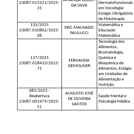
AMANDA GODOY
23087.015221/2025-
Dermatofuncionais
DA SILVA
31
em Oncologia;
Estágio Obrigatório
de Fisioterapia
132/2025
Matemática e
ERIC MACHADO
23087.010862/2025-
Educação
PAULUCCI
08
Matemática
Tecnologia dos
Alimentos,
Bromatologia,
137/2025
Química e
FERNANDA
23087.018433/2025-
Bioquímica de
DEMOLINER
71
Alimentos, Estágio
em Unidades de
Alimentação e
Nutrição
085/2025 -
AUGUSTO JOSÉ
Reabertura
Saúde Mental e
DE OLIVEIRA
23087.001479/2025-
Psicologia Médica
SANTOS
51