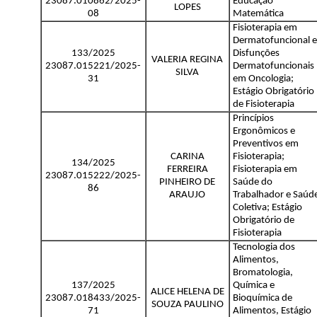
23087.010862/2025-
Educação
LOPES
08
Matemática
Fisioterapia em
Dermatofuncional e
133/2025
Disfunções
VALERIA REGINA
23087.015221/2025-
Dermatofuncionais
SILVA
31
em Oncologia;
Estágio Obrigatório
de Fisioterapia
Princípios
Ergonômicos e
Preventivos em
CARINA
Fisioterapia;
134/2025
FERREIRA
Fisioterapia em
23087.015222/2025-
PINHEIRO DE
Saúde do
86
ARAUJO
Trabalhador e Saúd
Coletiva; Estágio
Obrigatório de
Fisioterapia
Tecnologia dos
Alimentos,
Bromatologia,
137/2025
Química e
ALICE HELENA DE
23087.018433/2025-
Bioquímica de
SOUZA PAULINO
71
Alimentos, Estágio