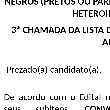
NEGROS (PRETOS OU PA
HETEROI
3ª CHAMADA DA LISTA 
A
Prezado(a) candidato(a),
De acordo com o Edital n
seus subitens,
CONV