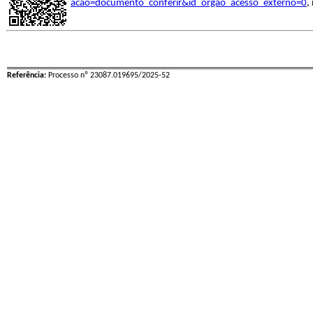
acao=documento_conferir&id_orgao_acesso_externo=0
,
Referência:
Processo nº 23087.019695/2025-52