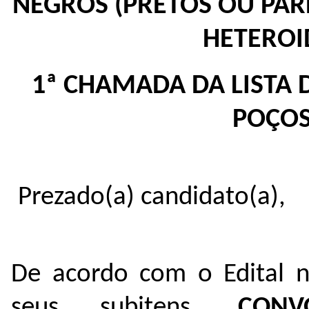
NEGROS (PRETOS OU PA
HETEROI
1ª CHAMADA DA LISTA 
POÇOS
Prezado(a) candidato(a),
De acordo com o Edital n
seus subitens,
CONV