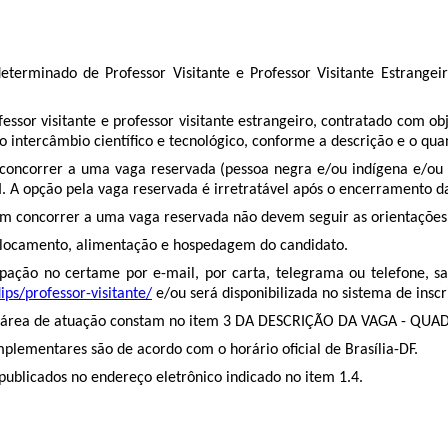
terminado de Professor Visitante e Professor Visitante Estrangeiro
essor visitante e professor visitante estrangeiro, contratado com 
intercâmbio científico e tecnológico, conforme a descrição e o quan
 concorrer a uma vaga reservada (pessoa negra e/ou indígena e/ou q
I
. A opção pela vaga reservada é irretratável após o encerramento da
m concorrer a uma vaga reservada não devem seguir as orientações d
eslocamento, alimentação e hospedagem do candidato.
pação no certame por e-mail, por carta, telegrama ou telefone, sa
ps/professor-visitante/
e/ou será disponibilizada no sistema de inscr
a área de atuação constam no item
3 DA DESCRIÇÃO DA VAGA -
QUAD
omplementares são de acordo com o horário oficial de Brasília-DF.
publicados no endereço eletrônico indicado no item 1.4.