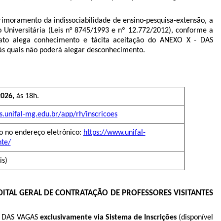
rimoramento da indissociabilidade de ensino-pesquisa-extensão, a
ão Universitária (Leis n° 8745/1993 e nº 12.772/2012)
, conforme a
ato alega conhecimento e tácita aceitação do ANEXO X - DAS
s quais não poderá alegar desconhecimento.
2026,
às 18h.
s.unifal-mg.edu.br/app/rh/inscricoes
vo no endereço eletrônico:
https://www.unifal-
nte/
is)
DITAL GERAL DE CONTRATAÇÃO DE PROFESSORES VISITANTES
O DAS VAGAS
exclusivamente via Sistema de Inscrições
(disponível