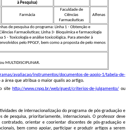
à Pesquisa)
Faculdade de
Farmácia
Ciências
Alfenas
Farmacêuticas
nhas de pesquisa do programa: Linha 1 - Obtenção e
s Ciências Farmacêuticas; Linha 3- Bioquímica e farmacologia
5 - Toxicologia e análise toxicológica. Para atender à
esenvolvidos pelo PPGCF, bem como a proposta de pelo menos
 ou MULTIDISCIPLINAR.
gramas/avaliacao/instrumentos/documentos-de-apoio-1/tabela-de-
 a área que atribua o maior qualis ao artigo.
o site
http://www.cnpq.br/web/guest/criterios-de-julgamento/
ou
 atividades de internacionalização do programa de pós-graduação e
 de pesquisa, prioritariamente, internacionais. O professor deve
contratado, orientar e coorientar discentes de pós-graduação e
acionais, bem como apoiar, participar e produzir artigos a serem