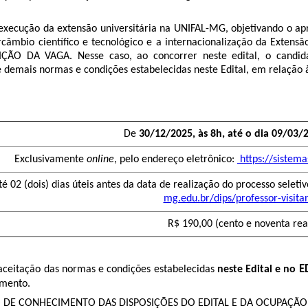
execução da extensão universitária na UNIFAL-MG, objetivando o ap
ercâmbio científico e tecnológico e a internacionalização da Extens
IÇÃO DA VAGA. Nesse caso, ao concorrer neste edital, o candid
ais normas e condições estabelecidas neste Edital, em relação à
De
30/12/2025, às 8h, até o dia 09/03/
Exclusivamente
online
, pelo endereço eletrônico:
https://sistema
é 02 (dois) dias úteis antes da data de realização do processo seleti
mg.edu.br/dips/professor-visita
R$ 190,00 (cento e noventa rea
E
 aceitação das normas e condições estabelecidas
neste Edital e no
imento.
AÇÃO DE CONHECIMENTO DAS DISPOSIÇÕES DO EDITAL E DA OCUPAÇÃ