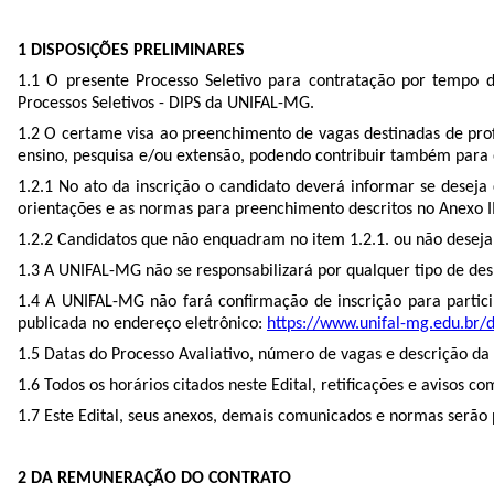
1 DISPOSIÇÕES PRELIMINARES
1.1 O presente Processo Seletivo para contratação por tempo de
Processos Seletivos - DIPS da UNIFAL-MG.
1.2 O certame visa ao preenchimento de vagas destinadas de prof
ensino, pesquisa e/ou extensão, podendo contribuir também para o 
1.2.1
No ato da inscrição o candidato deverá informar se deseja
orientações e as normas para preenchimento descritos no Anexo I
1.2.2 Candidatos que não enquadram no item 1.2.1. ou não deseja
1.3 A UNIFAL-MG não se responsabilizará por qualquer tipo de d
1.4 A
UNIFAL-MG não fará confirmação de inscrição para partici
publicada no endereço eletrônico:
https://www.unifal-mg.edu.br/di
1.5 Datas do Processo Avaliativo, número de vagas e descrição d
1.6 Todos os horários citados neste Edital, retificações e avisos c
1.7 Este Edital, seus anexos, demais comunicados e normas serão 
2 DA REMUNERAÇÃO DO CONTRATO