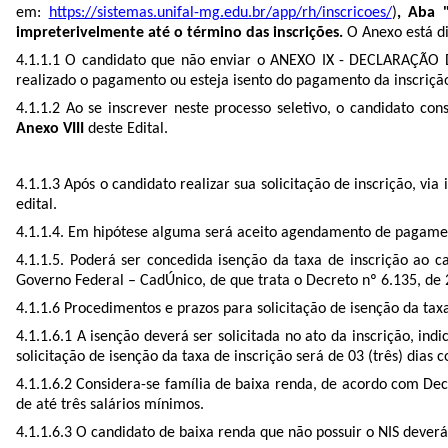
em:
https://sistemas.unifal-mg.edu.br/app/rh/inscricoes/
)
, Aba 
impreterivelmente até o término das inscrições.
O Anexo está di
4.1.1.1
O candidato que não enviar o ANEXO IX - DECLARAÇÃO
realizado o pagamento ou esteja isento do pagamento da inscriçã
4.1.1.2 Ao se inscrever neste processo seletivo, o candidato co
Anexo VIII
deste Edital.
4.1.1.3 Após o candidato realizar sua solicitação de inscrição, vi
edital.
4.1.1.4. Em hipótese alguma será aceito agendamento de pagame
4.1.1.5.
Poderá ser concedida isenção da taxa de inscrição ao c
Governo Federal – CadÚnico, de que trata o Decreto nº 6.135, de
4.1.1.6 Procedimentos e prazos para solicitação de isenção da taxa
4.1.1.6.1 A isenção deverá ser solicitada no ato da inscrição, in
solicitação de isenção da taxa de inscrição será de 03 (três) dias 
4.1.1.6.2 Considera-se família de baixa renda, de acordo com De
de até três salários mínimos.
4.1.1.6.3 O candidato de baixa renda que não possuir o NIS deverá 