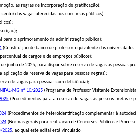
moção, as regras de incorporação de gratificação);
 cento) das vagas oferecidas nos concursos públicos)
licos);
scrição);
al para o aprimoramento da administração pública);
4
(Constituição de banco de professor-equivalente das universidades 
 percentual de cargos e de empregos públicos);
de junho de 2025, para dispor sobre reserva de vagas às pessoas pre
 a aplicação da reserva de vagas para pessoas negras);
erva de vagas para pessoas com deficiência);
 UNIFAL-MG nº 10/2025
(Programa de Professor Visitante Extensionis
2025
(
Procedimentos para a reserva de vagas às pessoas pretas e p
024
(Procedimentos de heteroidentificação complementar à autodecl
024
(Normas gerais para realização de Concursos Públicos e Processos
03/2025
, ao qual este edital está vinculado
.