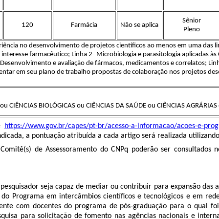
Sênior
120
Farmácia
Não se aplica
Pleno
riência no desenvolvimento de projetos científicos ao menos em uma das li
 interesse farmacêutico; Linha 2- Microbiologia e parasitologia aplicadas à
- Desenvolvimento e avaliação de fármacos, medicamentos e correlatos; Linha 
entar em seu plano de trabalho propostas de colaboração nos projetos d
 ou CIÊNCIAS BIOLÓGICAS ou CIÊNCIAS DA SAÚDE ou CIÊNCIAS AGRÁRIAS
te
https://www.gov.br/capes/pt-br/acesso-a-informacao/acoes-e-pro
icada, a pontuação atribuída a cada artigo será realizada utilizando
s) Comitê(s) de Assessoramento do CNPq poderão ser consultados n
 o pesquisador seja capaz de mediar ou contribuir para expansão das
do Programa em intercâmbios científicos e tecnológicos e em redes
mente com docentes do programa de pós-graduação para o qual foi 
quisa para solicitação de fomento nas agências nacionais e intern