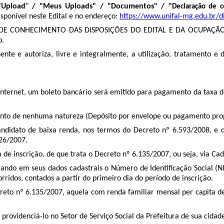
"
Upload
"
/ "Meus Uploads" / "Documentos" / "
Declaração de c
sponível neste Edital e no endereço:
https://www.unifal-mg.edu.br/d
 DE CONHECIMENTO DAS DISPOSIÇÕES DO EDITAL E DA OCUPAÇÃO DA
o.
nsente e autoriza, livre e integralmente, a utilização, tratamento 
a internet, um boleto bancário será emitido para pagamento da taxa d
nto de nenhuma natureza (Depósito por envelope ou pagamento pro
andidato de baixa renda, nos termos do Decreto nº 6.593/2008, e q
 26/2007.
 de inscrição, de que trata o Decreto nº 6.135/2007, ou seja, via Ca
dicando em seus dados cadastrais o Número de Identificação Social (
corridos, contados a partir do primeiro dia do período de inscrição.
creto nº 6.135/2007, aquela com renda familiar mensal per capita d
providenciá-lo no Setor de Serviço Social da Prefeitura de sua cidad