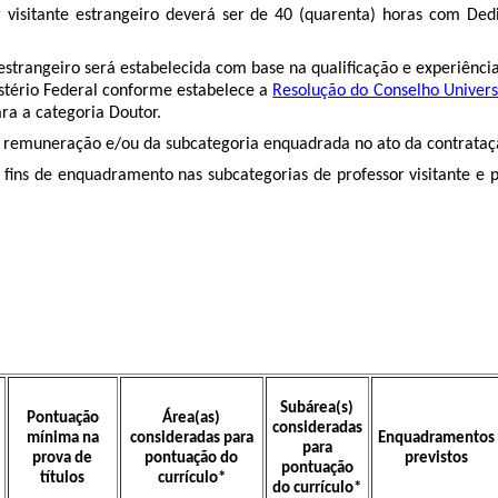
or visitante estrangeiro deverá ser de 40 (quarenta) horas com Ded
e estrangeiro será estabelecida com base na qualificação e experiênc
stério Federal conforme estabelece a
Resolução do Conselho Univer
ra a categoria Doutor.
a remuneração e/ou da subcategoria enquadrada no ato da contrataçã
fins de enquadramento nas subcategorias de professor visitante e pr
Subárea(s)
Pontuação
Área(as)
consideradas
mínima na
consideradas para
Enquadramentos
para
prova de
pontuação do
previstos
pontuação
títulos
currículo*
do currículo*