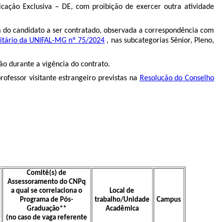
icação Exclusiva – DE, com proibição de exercer outra atividade
ia do candidato a ser contratado, observada a correspondência com
sitário da UNIFAL-MG nº 75/2024
, nas subcategorias Sênior, Pleno,
o durante a vigência do contrato.
ofessor visitante estrangeiro previstas na
Resolução do Conselho
Comitê(s) de
Assessoramento do CNPq
a qual se correlaciona o
Local de
Programa de Pós-
trabalho/Unidade
Campus
Graduação**
Acadêmica
(no caso de vaga referente