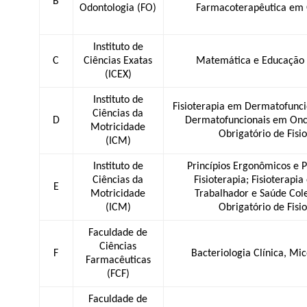
B
Odontologia (FO)
Farmacoterapêutica em 
Instituto de
C
Ciências Exatas
Matemática e Educação
(ICEX)
Instituto de
Fisioterapia em Dermatofunci
Ciências da
D
Dermatofuncionais em Onco
Motricidade
Obrigatório de Fisi
(ICM)
Instituto de
Princípios Ergonômicos e 
Ciências da
Fisioterapia; Fisioterapi
E
Motricidade
Trabalhador e Saúde Cole
(ICM)
Obrigatório de Fisi
Faculdade de
Ciências
F
Bacteriologia Clínica, Mic
Farmacêuticas
(FCF)
Faculdade de