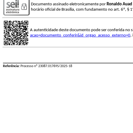
Documento assinado eletronicamente por
Ronaldo Auad
horário oficial de Brasília, com fundamento no art. 6º, § 
A autenticidade deste documento pode ser conferida no s
acao=documento_conferir&id_orgao_acesso_externo=0
,
Referência:
Processo nº 23087.017695/2025-18