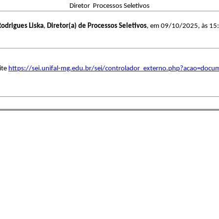
Diretor Processos Seletivos
odrigues Liska
,
Diretor(a) de Processos Seletivos
, em 09/10/2025, às 15:1
ite
https://sei.unifal-mg.edu.br/sei/controlador_externo.php?acao=doc