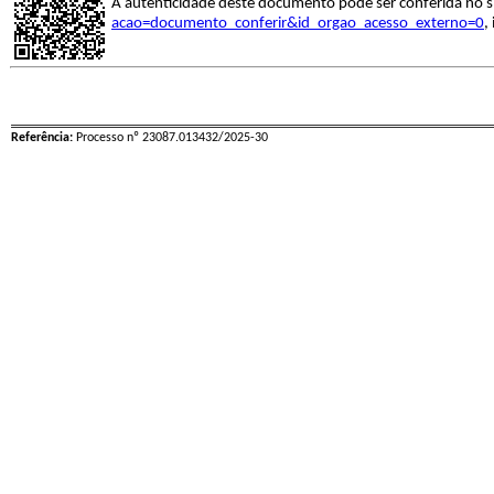
A autenticidade deste documento pode ser conferida no s
acao=documento_conferir&id_orgao_acesso_externo=0
,
Referência:
Processo nº 23087.013432/2025-30