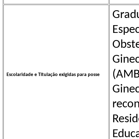
Grad
Esp
Obste
Gine
(AMB
Escolaridade e Titulação exigidas para posse
Gin
recon
Resi
Educa