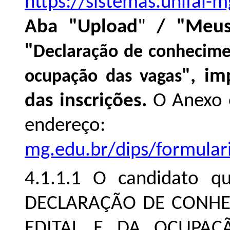
https://sistemas.unifal-
Aba "
Upload
"
/ "Meus
"
Declaração de conhecimen
", im
ocupação das vagas
das inscrições.
O Anexo e
ender
mg.edu.br/dips/formular
4.1.1.1
O candidato q
DECLARAÇÃO DE CONHE
EDITAL E DA OCUPAÇ