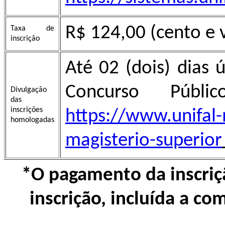
R$ 124,00 (cento e v
Taxa de
inscrição
Até 02 (dois) dias 
Concurso Públi
Divulgação
das
inscrições
https://www.unifal-
homologadas
magisterio-superior
*O pagamento da inscriç
inscrição, incluída a c