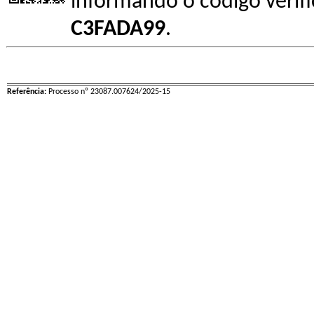
informando o código verif
C3FADA99
.
Referência:
Processo nº 23087.007624/2025-15