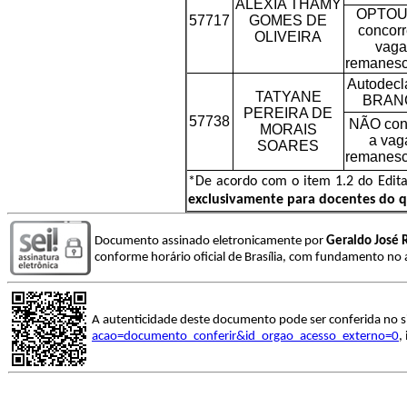
ALEXIA THAMY
OPTOU 
57717
GOMES DE
concorr
OLIVEIRA
vaga
remanesc
Autodecl
TATYANE
BRAN
PEREIRA DE
57738
NÃO con
MORAIS
a vag
SOARES
remanesc
*De acordo com o item 1.2 do Edita
exclusivamente para docentes do 
Documento assinado eletronicamente por
Geraldo José R
conforme horário oficial de Brasília, com fundamento no a
A autenticidade deste documento pode ser conferida no s
acao=documento_conferir&id_orgao_acesso_externo=0
,