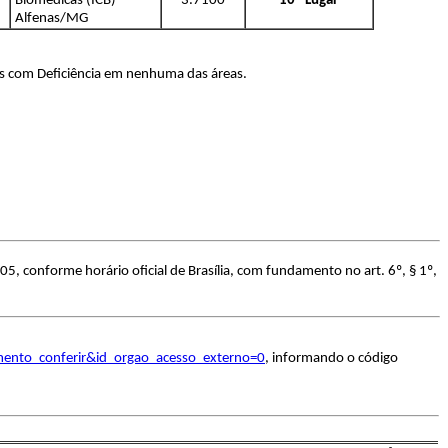
Biomédicas (ICB) -
3.7100
10º Lugar
Alfenas/MG
as com Deficiência em nenhuma das áreas.
5, conforme horário oficial de Brasília, com fundamento no art. 6º, § 1º,
umento_conferir&id_orgao_acesso_externo=0
, informando o código