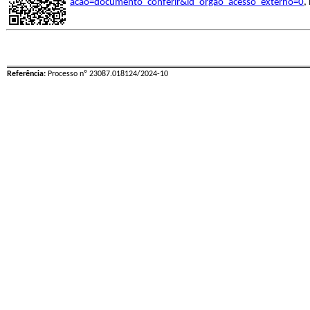
acao=documento_conferir&id_orgao_acesso_externo=0
,
Referência:
Processo nº 23087.018124/2024-10