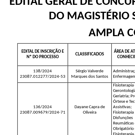
EDITAL GERAL DE CONCU
DO MAGISTÉRIO 
AMPLA C
EDITAL DE INSCRIÇÃO E
ÁREA DE A
CLASSIFICADOS
Nº DO PROCESSO
CONHEC
138/2024
Sérgio Valverde
Administra
23087.012277/2024-53
Marques dos Santos
Enfermage
Fisioterapia
Gerontologi
Geriatria; P
Órtese e Tec
136/2024
Dayane Capra de
Assistivas;
23087.009679/2024-71
Oliveira
Fisioterapia
Disfunções
Reumáticas 
Obrigatório
Fisioterapia.