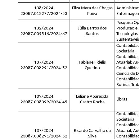
138/2024
Eliza Mara das Chagas
Administra
23087.012277/2024-53
Paiva
Enfermage
Pesquisa Op
132/2024
Júlia Barros dos
Produção e
23087.009518/2024-87
Santos
Tecnologias
Sustentávei
Contabilida
Societária;
Contabilida
137/2024
Fabiane Fidelis
Atuarial; Au
23087.008291/2024-52
Querino
Contabilida
Ciência de 
Contabilida
Rotinas Trab
139/2024
Leliane Aparecida
Libras
23087.008399/2024-45
Castro Rocha
Contabilida
Societária;
Contabilida
137/2024
Ricardo Carvalho da
Atuarial; Au
23087.008291/2024-52
Silva
Contabilida