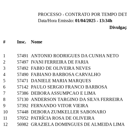
PROCESSO - CONTRATO POR TEMPO DE
Data/Hora Emissão:
01/04/2025 - 13:34h
Divulgaç
#
Insc.
Nome
1
57491
ANTONIO RODRIGUES DA CUNHA NETO
2
57497
IVANI FERREIRA DE FARIA
3
57492
FABIO DE OLIVEIRA NEVES
4
57490
FABIANO BARBOSA CARVALHO
5
57471
DANIELE MARIA MARQUES
6
57142
PAULO SERGIO FRANCO BARBOSA
7
57386
DEBORA ASSUMPCAO E LIMA
8
57130
ANDERSON TARGINO DA SILVA FERREIRA
9
57392
FERNANDO VITOR VIEIRA
10
57448
DEBORA ZUMKELLER SABONARO
11
57052
PATRÍCIA ROSA DE OLIVEIRA
12
56982
GRAZIELA DOMINGUES DE ALMEIDA LIMA