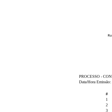
Ru
PROCESSO - CO
Data/Hora Emissão:
#
1
2
3