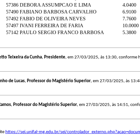
57386
DEBORA ASSUMPCAO E LIMA
4.0400
57490
FABIANO BARBOSA CARVALHO
6.9100
57492
FABIO DE OLIVEIRA NEVES
7.7600
57497
IVANI FERREIRA DE FARIA
10.0000
57142
PAULO SERGIO FRANCO BARBOSA
5.3800
etto Teixeira da Cunha
,
Presidente
, em 27/03/2025, às 13:30, conforme hor
nho de Lucas
,
Professor do Magistério Superior
, em 27/03/2025, às 13:48,
 Ramos
,
Professor do Magistério Superior
, em 27/03/2025, às 14:51, confor
ite
https://sei.unifal-mg.edu.br/sei/controlador_externo.php?acao=doc