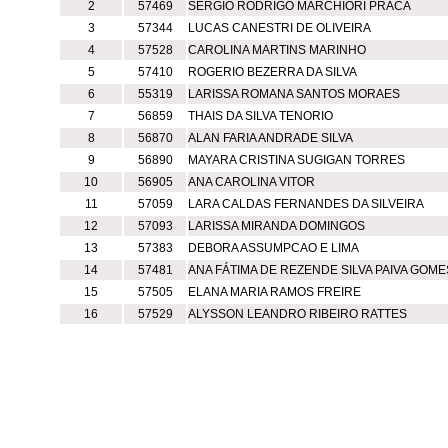
2
57469
SERGIO RODRIGO MARCHIORI PRACA
3
57344
LUCAS CANESTRI DE OLIVEIRA
4
57528
CAROLINA MARTINS MARINHO
5
57410
ROGERIO BEZERRA DA SILVA
6
55319
LARISSA ROMANA SANTOS MORAES
7
56859
THAIS DA SILVA TENORIO
8
56870
ALAN FARIA ANDRADE SILVA
9
56890
MAYARA CRISTINA SUGIGAN TORRES
10
56905
ANA CAROLINA VITOR
11
57059
LARA CALDAS FERNANDES DA SILVEIRA
12
57093
LARISSA MIRANDA DOMINGOS
13
57383
DEBORA ASSUMPCAO E LIMA
14
57481
ANA FÁTIMA DE REZENDE SILVA PAIVA GOME
15
57505
ELANA MARIA RAMOS FREIRE
16
57529
ALYSSON LEANDRO RIBEIRO RATTES