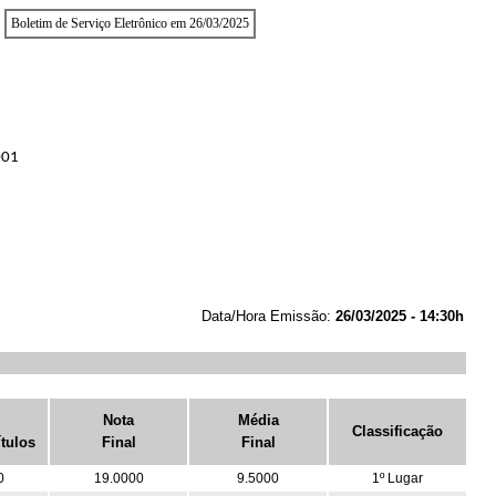
Boletim de Serviço Eletrônico em 26/03/2025
001
Data/Hora Emissão:
26/03/2025 - 14:30h
Nota
Média
Classificação
ítulos
Final
Final
0
19.0000
9.5000
1º Lugar