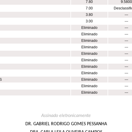
7.80
9.5800
7.00
Desclassif
3.80
---
3.00
---
Eliminado
---
Eliminado
---
Eliminado
---
Eliminado
---
Eliminado
---
Eliminado
---
Eliminado
---
Eliminado
---
S
Eliminado
---
Eliminado
---
Eliminado
---
Assinado eletronicamente
DR. GABRIEL RODRIGO GOMES PESSANHA