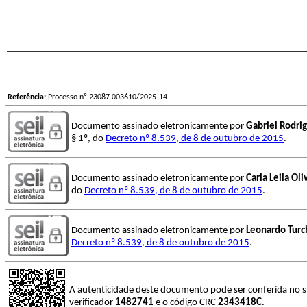
Referência:
Processo nº 23087.003610/2025-14
Documento assinado eletronicamente por
Gabriel Rodri
§ 1º, do
Decreto nº 8.539, de 8 de outubro de 2015
.
Documento assinado eletronicamente por
Carla Leila Ol
do
Decreto nº 8.539, de 8 de outubro de 2015
.
Documento assinado eletronicamente por
Leonardo Turc
Decreto nº 8.539, de 8 de outubro de 2015
.
A autenticidade deste documento pode ser conferida no s
verificador
1482741
e o código CRC
2343418C
.