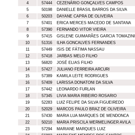
4
57444
CEZENÁRIO GONÇALVES CAMPOS
5
50198
DANIELLE BRASIL BARROS DA SILVA
6
50203
DAYANE CAPRA DE OLIVEIRA
7
57401
ERICA MERCES MACEDO DE SANTANA
8
57390
FERNANDO VITOR VIEIRA
9
57415
GISLENE GUIMARÃES GARCIA TOMAZIN
10
51316
ILHA GONCALVES FERNANDES
11
57449
ISIS DE FÁTIMA NASSAU
12
57418
JARBAS MELO FILHO
13
56820
JOSÉ ELIAS FILHO
14
57427
JULIANO FERREIRA ARCURI
15
57389
KAMILA LEITE RODRIGUES
16
57409
LARISSA DONATONI DA SILVA
17
57442
LEONARDO FURLAN
18
57345
LIVIA MARIA RIBEIRO ROSARIO
19
52283
LUIZ FELIPE DA SILVA FIGUEIREDO
20
52029
MARCOS PAULO BRAZ DE OLIVEIRA
21
57430
MARIA LUA MARQUES DE MENDONCA
22
50210
MARIA PRISCILA WERMELINGER AVILA
23
57294
MARIANE MARQUES LUIZ