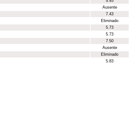
5.93
Ausente
7.43
Eliminado
5.73
5.73
7.50
Ausente
Eliminado
5.83