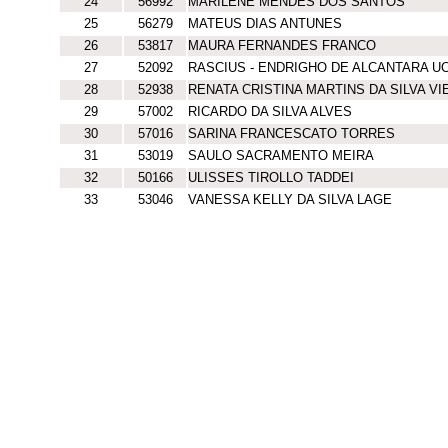
24
56992
MARILENE MENDES DOS SANTOS
25
56279
MATEUS DIAS ANTUNES
26
53817
MAURA FERNANDES FRANCO
27
52092
RASCIUS - ENDRIGHO DE ALCANTARA U
28
52938
RENATA CRISTINA MARTINS DA SILVA VI
29
57002
RICARDO DA SILVA ALVES
30
57016
SARINA FRANCESCATO TORRES
31
53019
SAULO SACRAMENTO MEIRA
32
50166
ULISSES TIROLLO TADDEI
33
53046
VANESSA KELLY DA SILVA LAGE