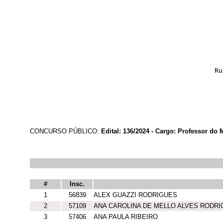
Ru
CONCURSO PÚBLICO:
Edital: 136/2024 - Cargo: Professor do 
#
Insc.
1
56839
ALEX GUAZZI RODRIGUES
2
57109
ANA CAROLINA DE MELLO ALVES RODR
3
57406
ANA PAULA RIBEIRO