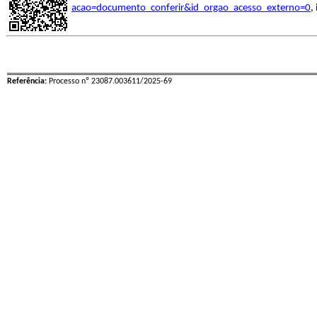
acao=documento_conferir&id_orgao_acesso_externo=0
,
Referência:
Processo nº 23087.003611/2025-69