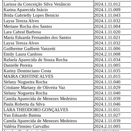
Larissa da Conceição Silva Venâncio
2024.1.11.012
Karina Aparecida Inácio
2024.1.11.009
Brida Gabrielly Lopes Benicio
2024.1.11.043
Laysa Tereza Alves
2024.1.11.032
Meriane Rocha dos Santos
2024.2.11.004
Lara Cabral Barbosa
2024.1.11.020
Maria Eduarda Fernandes dos Santos
2024.1.11.021
Laysa Tereza Alves
2024.1.11.032
Guilherme Gadbem Vanzetti
2024.1.11.006
Emily Laura Cardoso
2024.2.11.008
Rafaela Aparecida de Souza Rocha
2024.1.11.034
Danielle Pereira
2024.1.11.005
Kariny Dominciano Costa
2024.1.11.035
MAIRA CRISTINE ALVES
2024.1.11.015
Sirlany Nogueira Rocha
2024.1.11.040
Cristiane Mariany de Oliveira Vaz
2024.1.11.029
Sirlany Nogueira Rocha
2024.1.11.040
Camila Aparecida de Menezes Medeiros
2024.1.11.039
Paula Roberta da Silva
2024.1.11.046
LARA THEODORO GONÇALVES
2024.1.11.011
Yan Eduardo Batista
2024.1.11.027
Camila Aparecida de Menezes Medeiros
2024.1.11.039
Valéria Firmino Carvalho
2024.2.11.005