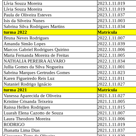
Lívia Souza Moreira
2023.1.11.019
Lívia Souza Moreira
2023.1.11.019
Paula de Oliveira Esteves
2023.1.11.037
Isis da Silveira Nunes
2023.1.11.003
Sabrina Silva Rodrigues Martins
2023.1.11.034
turma 2022
Matrícula
Bruna Neves Rodrigues
2022.1.11.007
Amanda Simão Lopes
2022.1.11.039
Marcos Gabriel Rodrigues Quirino
2022.1.11.006
Maria Fernanda Moreira de Freitas
2022.1.11.005
NATHALIA PEREIRA ALVARO
2022.1.11.034
Jullia Gomes da Silva Nogueira
2022.1.11.001
Sabrina Marques Gertrudes Gomes
2022.1.11.023
Karen Figueiredo Reis Luz
2022.1.11.011
Nataniel Rodrigo Ignácio
2022.1.11.027
turma 2021
Matrícula
Vanessa Aparecida de Oliveira
2021.1.11.027
Kristine Crisanda Teixeira
2021.1.11.005
Raissa Hellen Rodrigues
2021.1.11.015
Luarah Elena Cazotto de Souza
2021.1.11.007
Laura Theodoro Moreira
2021.1.11.006
RODRIGO
2021.1.11.019
Jhanatta Lima Dias
2021.1.11.037
Giovanna Terra de Oliveira
2021.1.11.029