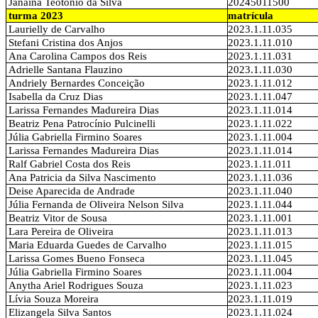
Janaína Teotônio da Silva
20245011500
turma 2023
matrícula
Laurielly de Carvalho
2023.1.11.035
Stefani Cristina dos Anjos
2023.1.11.010
Ana Carolina Campos dos Reis
2023.1.11.031
Adrielle Santana Flauzino
2023.1.11.030
Andriely Bernardes Conceição
2023.1.11.012
Isabella da Cruz Dias
2023.1.11.047
Larissa Fernandes Madureira Dias
2023.1.11.014
Beatriz Pena Patrocínio Pulcinelli
2023.1.11.022
Júlia Gabriella Firmino Soares
2023.1.11.004
Larissa Fernandes Madureira Dias
2023.1.11.014
Ralf Gabriel Costa dos Reis
2023.1.11.011
Ana Patricia da Silva Nascimento
2023.1.11.036
Deise Aparecida de Andrade
2023.1.11.040
Júlia Fernanda de Oliveira Nelson Silva
2023.1.11.044
Beatriz Vitor de Sousa
2023.1.11.001
Lara Pereira de Oliveira
2023.1.11.013
Maria Eduarda Guedes de Carvalho
2023.1.11.015
Larissa Gomes Bueno Fonseca
2023.1.11.045
Júlia Gabriella Firmino Soares
2023.1.11.004
Anytha Ariel Rodrigues Souza
2023.1.11.023
Lívia Souza Moreira
2023.1.11.019
Elizangela Silva Santos
2023.1.11.024