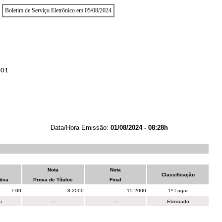
Boletim de Serviço Eletrônico em 05/08/2024
001
Data/Hora Emissão:
01/08/2024 - 08:28h
Nota
Nota
Classificação
tica
Prova de Títulos
Final
7.00
8.2000
15.2000
1º Lugar
o
---
---
Eliminado