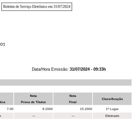
Boletim de Serviço Eletrônico em 31/07/2024
001
Data/Hora Emissão:
31/07/2024 - 09:33h
Nota
Nota
Classificação
tica
Prova de Títulos
Final
7.00
8.2000
15.2000
1º Lugar
o
---
---
Eliminado