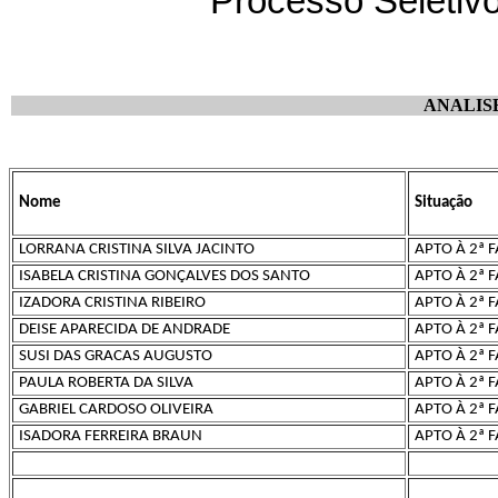
Processo Seletiv
ANALIS
Nome
Situação
LORRANA CRISTINA SILVA JACINTO
APTO À 2ª F
ISABELA CRISTINA GONÇALVES DOS SANTO
APTO À 2ª F
IZADORA CRISTINA RIBEIRO
APTO À 2ª F
DEISE APARECIDA DE ANDRADE
APTO À 2ª F
SUSI DAS GRACAS AUGUSTO
APTO À 2ª F
PAULA ROBERTA DA SILVA
APTO À 2ª F
GABRIEL CARDOSO OLIVEIRA
APTO À 2ª F
ISADORA FERREIRA BRAUN
APTO À 2ª F