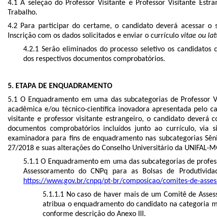
4.1 A seleção do Professor Visitante e Professor Visitante Est
Trabalho.
4.2 Para participar do certame, o candidato deverá acessar o 
Inscrição com os dados solicitados e enviar o currículo
vitae
ou lat
4.2.1 Serão eliminados do processo seletivo os candidatos
dos respectivos documentos comprobatórios.
5. ETAPA DE ENQUADRAMENTO
5.1 O Enquadramento em uma das subcategorias de Professor Visi
acadêmica e/ou técnico-científica inovadora apresentada pelo c
visitante e professor visitante estrangeiro, o candidato dever
documentos comprobatórios incluídos junto ao currículo, via 
examinadora para fins de enquadramento nas subcategorias Sênior
27/2018 e suas alterações do Conselho Universitário da UNIFAL-MG, 
5.1.1 O Enquadramento em uma das subcategorias de professor
Assessoramento do CNPq para as Bolsas de Produtivid
https://www.gov.br/cnpq/pt-br/composicao/comites-de-asse
5.1.1.1 No caso de haver mais de um Comitê de Asses
atribua o enquadramento do candidato na categoria ma
conforme descrição do Anexo III.