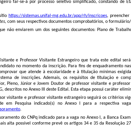
rangeiro far-se-á por processo seletivo simplificado, constando de
sítio
https://sistemas.unifal-mg.edu.br/app/rh/inscricoes
, preencher
tes
,
com seus respectivos documentos comprobatórios, o formulário/
 que não enviarem um dos seguintes documentos: Plano de Trabalho
tante e Professor Visitante Estrangeiro que trata este edital ser
andidato no momento da inscrição. Para fins de enquadramento nas 
á comprovar que atende à escolaridade e à titulação mínimas exigid
sistema de inscrições. Ademais, os requisitos de titulação e com
, Pleno, Júnior e Jovem Doutor de professor visitante e professor v
descritos no Anexo III deste Edital. Esta etapa possui caráter elimi
 visitante e professor visitante estrangeiro
seguirá os critérios vi
ade
em Pesquisa indicado(s) no Anexo I para a respectiva vaga
ssoramento
.
soramento do CNPq indicado para a vaga no Anexo I, a Banca Exami
is alta possível conforme prevê os artigos 34 e 35 da Resolução 2