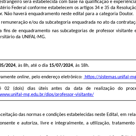
e estrangeiro será estabelecida com base na qualificação e experiênc
stério Federal conforme estabelecem os artigos 34 e 35 da Resolução
or. Não haverá enquadramento neste edital para a categoria Doutor.
a remuneração e/ou da subcategoria enquadrada no ato da contrataçã
 fins de enquadramento nas subcategorias de professor visitante e 
rsitário da UNIFAL-MG.
05/2024
, às 8h, até o dia
15/07/2024
, às 18h.
ivamente
online
, pelo endereço eletrônico:
https://sistemas.unifal-m
 02 (dois) dias úteis antes da data de realização do proces
/www.unifal-mg.edu.br/dips/professor-visitante/
 aceitação das normas e condições estabelecidas neste Edital, em re
consente e autoriza, livre e integralmente, a utilização, tratamen