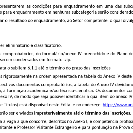
presentarem as condições para enquadramento em uma das subcatego
ões para enquadramento em nenhuma subcategoria serão considerado
egar o resultado do enquadramento, ao Setor competente, o qual divulg
r eliminatório e classificatório.
 comprobatórios, do formulário/anexo IV preenchido e do Plano de
 serem condensados em formato .zip.
rata o subitem 6.1.1 até o término do prazo das inscrições.
s rigorosamente na ordem apresentada na tabela do Anexo IV deste e
pectivos documentos comprobatórios, a tabela do Anexo IV devidam
ca, à formação acadêmica e/ou técnico-científica. Os documentos c
o IV, de modo que seja possível identificar a qual item do anexo IV 
 Títulos) está disponível neste Edital e no endereço:
https://www.un
erão ser enviados
impreterivelmente até o término das inscrições.
ara a vaga a que concorre, descritos no Anexo I, e competência prof
tante e Professor Visitante Estrangeiro e para pontuação na Prova d