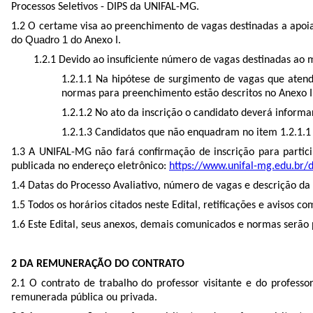
Processos Seletivos - DIPS da UNIFAL-MG.
1.2 O certame visa ao preenchimento de vagas destinadas
a apoi
Quadro 1 do
do
Anexo I.
1.2.1 Devido ao insuficiente número de vagas destinadas ao 
1.2.1.1 Na hipótese de surgimento de vagas que atend
normas para preenchimento estão descritos no Anexo I
1.2.1.2 No ato da inscrição o candidato deverá inform
1.2.1.3 Candidatos que não enquadram no item 1.2.1.1 
1.3 A UNIFAL-MG não fará confirmação de inscrição para partici
publicada no endereço eletrônico:
https://www.unifal-mg.edu.br/di
1.4 Datas do Processo Avaliativo, número de vagas e descrição da
1.5 Todos os horários citados neste Edital, retificações e avisos c
1.6 Este Edital, seus anexos, demais comunicados e normas serão 
2 DA REMUNERAÇÃO DO CONTRATO
2.1 O contrato de trabalho do professor visitante e do profess
remunerada pública ou privada.