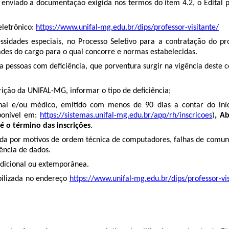
r enviado a documentação exigida nos termos do item 4.2, o Edital
eletrônico:
https://www.unifal-mg.edu.br/dips/professor-visitante/
essidades especiais, no Processo Seletivo para a contratação do p
dades do cargo para o qual concorre e normas estabelecidas.
a pessoas com deficiência, que porventura surgir na vigência deste 
rição da UNIFAL-MG, informar o tipo de deficiência;
ional e/ou médico, emitido com menos de 90 dias a contar do in
ponível em:
https://sistemas.unifal-mg.edu.br/app/rh/inscricoes
)
, A
é o término das inscrições
.
bida por motivos de ordem técnica de computadores, falhas de com
ência de dados.
ondicional ou extemporânea.
ibilizada no endereço
https://www.unifal-mg.edu.br/dips/professor-vis