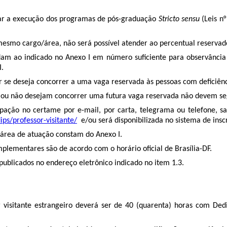
ar a execução dos programas de pós-graduação
Stricto sensu
(Leis n
mesmo cargo/área, não será possível atender ao percentual reservado
am ao indicado no Anexo I em número suficiente para observância d
I.
ar se deseja concorrer a uma vaga reservada às pessoas com deficiên
ou não desejam concorrer uma futura vaga reservada não devem segu
pação no certame por e-mail, por carta, telegrama ou telefone, s
ps/professor-visitante/
e/ou será disponibilizada no sistema de insc
 área de atuação constam do Anexo I.
omplementares são de acordo com o horário oficial de Brasília-DF.
publicados no endereço eletrônico indicado no item 1.3.
or visitante estrangeiro deverá ser de 40 (quarenta) horas com Ded