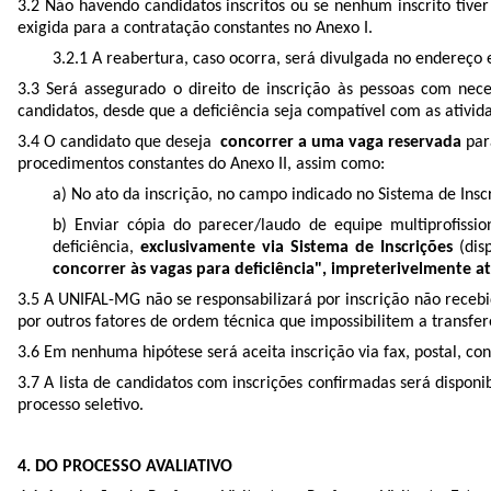
3.2 Não havendo candidatos inscritos ou se nenhum inscrito tive
exigida para a contratação constantes no Anexo I.
3.2.1 A reabertura, caso ocorra, será divulgada no endereço 
3.3 Será assegurado o direito de inscrição às pessoas com nec
candidatos, desde que a deficiência seja compatível com as ativi
3.4 O candidato que deseja
concorrer a uma vaga reservada
par
procedimentos constantes do Anexo II, assim como:
a) No ato da inscrição, no campo indicado no Sistema de Insc
b) Enviar cópia do parecer/laudo de equipe multiprofiss
deficiência,
exclusivamente via Sistema de Inscrições
(dis
concorrer às vagas para deficiência", impreterivelmente at
3.5 A UNIFAL-MG não se responsabilizará por inscrição não rece
por outros fatores de ordem técnica que impossibilitem a transfer
3.6 Em nenhuma hipótese será aceita inscrição via fax, postal, c
3.7 A lista de candidatos com inscrições confirmadas será dispon
processo seletivo.
4. DO PROCESSO AVALIATIVO