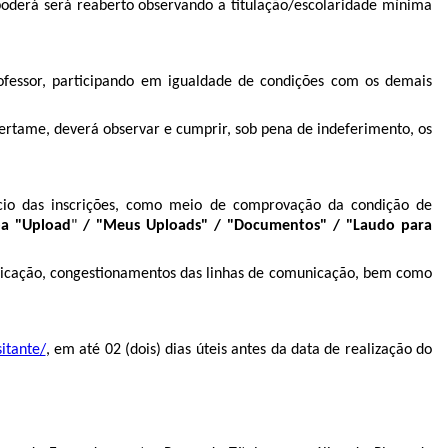
 poderá será reaberto observando a titulação/escolaridade mínima
rofessor, participando em igualdade de condições com os demais
certame, deverá observar e cumprir, sob pena de indeferimento, os
ício das inscrições, como meio de comprovação da condição de
ba "
Upload
"
/ "Meus Uploads" /
"Documentos" / "Laudo para
unicação, congestionamentos das linhas de comunicação, bem como
itante/
, em até 02 (dois) dias úteis antes da data de realização do