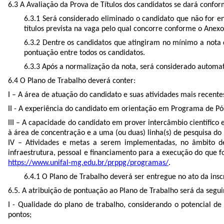
6.3 A Avaliação da Prova de Títulos dos candidatos se dará confor
6.3.1 Será considerado eliminado o candidato que não for e
títulos prevista na vaga pelo qual concorre conforme o Anexo 
6.3.2 Dentre os candidatos que atingiram no mínimo a nota 
pontuação entre todos os candidatos.
6.3.3 Após a normalização da nota, será considerado autom
6.4 O Plano de Trabalho deverá conter:
I – A área de atuação do candidato e suas atividades mais recente
II - A experiência do candidato em orientação em Programa de Pó
III – A capacidade do candidato em prover intercâmbio científico 
à área de concentração e a uma (ou duas) linha(s) de pesquisa d
IV – Atividades e metas a serem implementadas, no âmbito de
infraestrutura, pessoal e financiamento para a execução do que f
https://www.unifal-mg.edu.br/prppg/programas/
.
6.4.1 O Plano de Trabalho deverá ser entregue no ato da insc
6.5. A atribuição de pontuação ao Plano de Trabalho será da segu
I - Qualidade do plano de trabalho, considerando o potencial d
pontos;