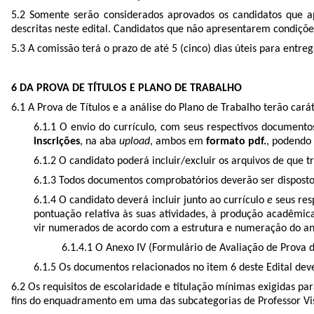
5.2 Somente serão considerados aprovados os candidatos que a
descritas neste edital. Candidatos que não apresentarem condiç
5.3 A comissão terá o prazo de até 5 (cinco) dias úteis para entr
6 DA PROVA DE TÍTULOS E PLANO DE TRABALHO
6.1 A Prova de Títulos e a análise do Plano de Trabalho terão caráte
6.1.1 O envio do currículo
,
com seus respectivos documentos
inscrições
, na aba
upload
, ambos em
formato pdf.
, podendo
6.1.2 O candidato poderá incluir/excluir os arquivos de que t
6.1.3 Todos documentos comprobatórios deverão ser disposto
6.1.4 O candidato deverá incluir junto ao currículo
e
seus res
pontuação relativa às suas atividades, à produção acadêmi
vir numerados de acordo com a estrutura e numeração do anex
6.1.4.1 O Anexo IV (Formulário de Avaliação de Prova de
6.1.5 Os documentos relacionados no item 6 deste Edital dev
6.2 Os requisitos de escolaridade e titulação mínimas exigidas p
fins do enquadramento em uma das subcategorias de Professor Visi