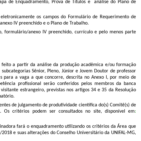
 Etapa de Enquadramento, Prova de Títulos e análise do Plano de
 eletronicamente os campos do Formulário de Requerimento de
anexo IV preenchido e o Plano de Trabalho.
, formulário/anexo IV preenchido, currículo e pelo menos parte
á feito a partir da análise da produção acadêmica e/ou formação
subcategorias Sênior, Pleno, Júnior e Jovem Doutor de professor
as para a vaga a que concorre, descrita no Anexo I, por meio de
petência profissional serão conferidos pelos membros da banca
isitante estrangeiro, previstas nos artigos 34 e 35 da Resolução
natório.
gentes de julgamento de produtividade científica do(s) Comitê(s) de
. Os critérios podem ser consultados no site, disponível em
:
nadora fará o enquadramento utilizando os critérios da Área que
7/2018 e suas alterações do Conselho Universitário da UNIFAL-MG,