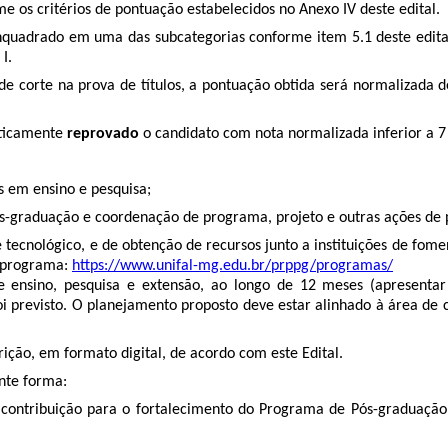
me os critérios de pontuação estabelecidos no Anexo IV deste edital.
nquadrado em uma das subcategorias conforme item 5.1 deste edital
I.
de corte na prova de títulos, a pontuação obtida será normalizada
aticamente
reprovado
o candidato com nota normalizada inferior a 7 
s em ensino e pesquisa;
s-graduação e coordenação de programa, projeto e outras ações de 
e tecnológico, e de obtenção de recursos junto a instituições de fom
o programa:
https://www.unifal-mg.edu.br/prppg/programas/
 ensino, pesquisa e extensão, ao longo de 12 meses (apresentar 
oi previsto. O planejamento proposto deve estar alinhado à área de
rição, em formato digital, de acordo com este Edital.
inte forma:
e contribuição para o fortalecimento do Programa de Pós-graduação 