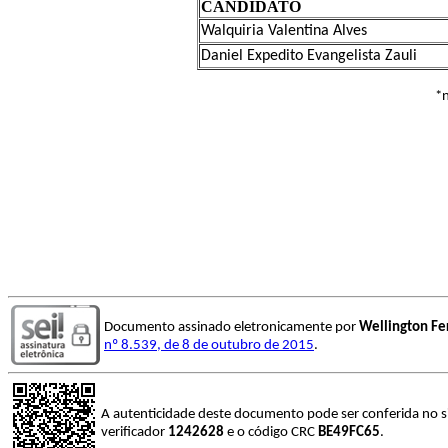
CANDIDATO
Walquiria Valentina Alves
Daniel Expedito Evangelista Zauli
*não apresentou documentação 
Documento assinado eletronicamente por
Wellington Fe
nº 8.539, de 8 de outubro de 2015
.
A autenticidade deste documento pode ser conferida no s
verificador
1242628
e o código CRC
BE49FC65
.