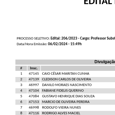
EDITAL
PROCESSO SELETIVO:
Edital: 206/2023 - Cargo: Professor Subs
Data/Hora Emissão:
06/02/2024 - 15:49h
Divulgação
#
Insc.
1
47145
CAIO CÉSAR MARITAN CUNHA
2
47139
CLEDISON CARLOS DE OLIVEIRA
3
46997
DANILO MORAES NASCIMENTO
4
47104
FABIANE FIDELIS QUERINO
5
47084
GUSTAVO HENRIQUE DIAS SOUZA
6
47153
MARCIO DE OLIVEIRA PEREIRA
7
46998
RODOLFO VIEIRA NUNES
8
47116
RODRIGO ALVES MACIEL