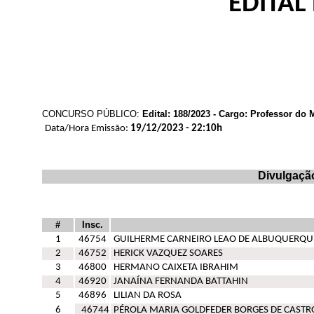
EDITAL
CONCURSO PÚBLICO:
Edital: 188/2023 - Cargo: Professor do 
Data/Hora Emissão:
19/12/2023 - 22:10h
Divulgação
#
Insc.
1
46754
GUILHERME CARNEIRO LEAO DE ALBUQUERQU
2
46752
HERICK VAZQUEZ SOARES
3
46800
HERMANO CAIXETA IBRAHIM
4
46920
JANAÍNA FERNANDA BATTAHIN
5
46896
LILIAN DA ROSA
6
46744
PÉROLA MARIA GOLDFEDER BORGES DE CASTR