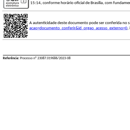
15:14, conforme horário oficial de Brasília, com fundamen
A autenticidade deste documento pode ser conferida no s
acao=documento_conferir&id_orgao_acesso_externo=0
,
Referência:
Processo nº 23087.019686/2023-08