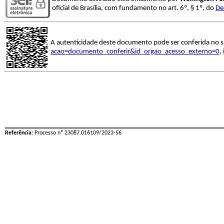
oficial de Brasília, com fundamento no art. 6º, § 1º, do
De
A autenticidade deste documento pode ser conferida no s
acao=documento_conferir&id_orgao_acesso_externo=0
,
Referência:
Processo nº 23087.016109/2023-56