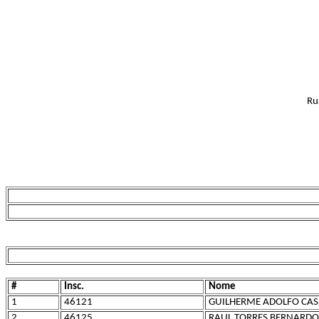
Ru
#
Insc.
Nome
1
46121
GUILHERME ADOLFO CA
2
46125
RAUL TORRES BERNARDO