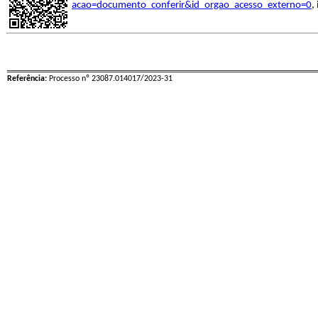
acao=documento_conferir&id_orgao_acesso_externo=0
,
Referência:
Processo nº 23087.014017/2023-31