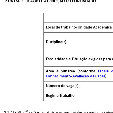
2
DA ESPECIFICAÇÃO E ATRIBUIÇÃO DO CONTRATADO
Local de trabalho/Unidade Acadêmica
Disciplina(s)
Escolaridade e Titulação exigidas para
Área e Subárea (conforme
Tabela 
Conhecimento/Avaliação da Capes
​)
Número de vaga(s):
Regime Trabalho
2.1 ATRIBUIÇÕES: São as atividades pertinentes ao ensino no nív