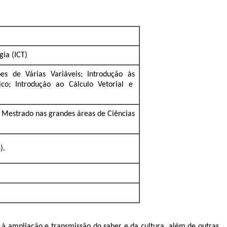
gia (ICT)
es de Várias Variáveis; Introdução às
ico; Introdução ao Cálculo Vetorial e
Mestrado nas grandes áreas de Ciências
).
 à ampliação e transmissão do saber e da cultura, além de outras