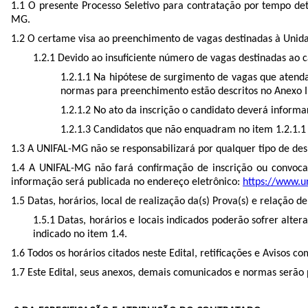
1.1 O presente Processo Seletivo para contratação por tempo dete
MG.
1.2 O certame visa ao preenchimento de vagas destinadas à Uni
1.2.1 Devido ao insuficiente número de vagas destinadas ao c
1.2.1.1 Na hipótese de surgimento de vagas que atend
normas para preenchimento estão descritos no Anexo I
1.2.1.2 No ato da inscrição o candidato deverá inform
1.2.1.3 Candidatos que não enquadram no
item 1.2.1.
1.3 A UNIFAL-MG não se responsabilizará por qualquer tipo de d
1.4 A UNIFAL-MG não fará confirmação de inscrição ou convoc
informação será publicada no endereço eletrônico:
https://www.un
1.5 Datas, horários, local de realização da(s) Prova(s) e relação 
1.5.1 Datas, horários e locais indicados poderão sofrer alte
indicado no
item 1.4.
1.6 Todos os horários citados neste Edital, retificações e Avisos c
1.7 Este Edital, seus anexos, demais comunicados e normas serão 