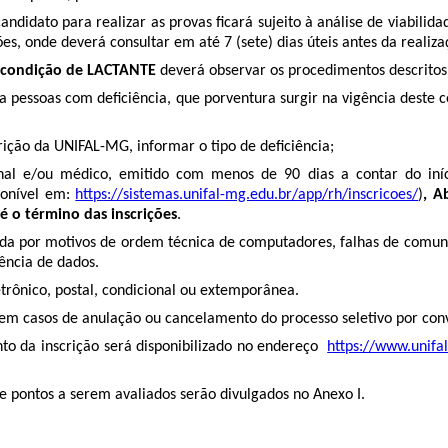
andidato para realizar as provas ficará sujeito à análise de viabili
es, onde deverá consultar em até 7 (sete) dias úteis antes da realiz
 condição de LACTANTE
deverá observar os procedimentos descritos 
a pessoas com deficiência, que porventura surgir na vigência deste 
rição da UNIFAL-MG, informar o tipo de deficiência;
ional e/ou médico, emitido com menos de 90 dias a contar do in
ponível em:
https://sistemas.unifal-mg.edu.br/app/rh/inscricoes/
)
, A
é o término das inscrições
.
bida por motivos de ordem técnica de computadores, falhas de com
ência de dados.
etrônico, postal, condicional ou extemporânea.
to em casos de anulação ou cancelamento do processo seletivo por co
nto da inscrição será disponibilizado no endereço
https://www.unifal
 de pontos a serem avaliados serão divulgados no Anexo I.