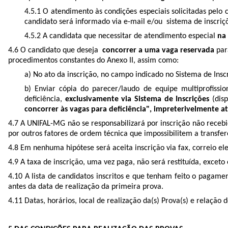
4.5.1 O atendimento às condições especiais solicitadas pelo c
candidato será informado via e-mail e/ou sistema de inscriçõ
4.5.2 A candidata que necessitar de atendimento especial
na
4.6 O candidato que deseja
concorrer a uma vaga reservada
par
procedimentos constantes do
Anexo II,
assim como:
a) No ato da inscrição, no campo indicado no Sistema de Insc
b) Enviar cópia do parecer/laudo de equipe multiprofiss
deficiência,
exclusivamente via Sistema de Inscrições
(dis
concorrer às vagas para deficiência", impreterivelmente at
4.7 A UNIFAL-MG não se responsabilizará por inscrição não rece
por outros fatores de ordem técnica que impossibilitem a transfer
4.8 Em nenhuma hipótese será aceita inscrição via fax, correio el
4.9 A taxa de inscrição, uma vez paga, não será restituída, exce
4.10 A lista de candidatos inscritos e que tenham feito o pagame
antes da data de realização da primeira prova.
4.11 Datas, horários, local de realização da(s) Prova(s) e relação