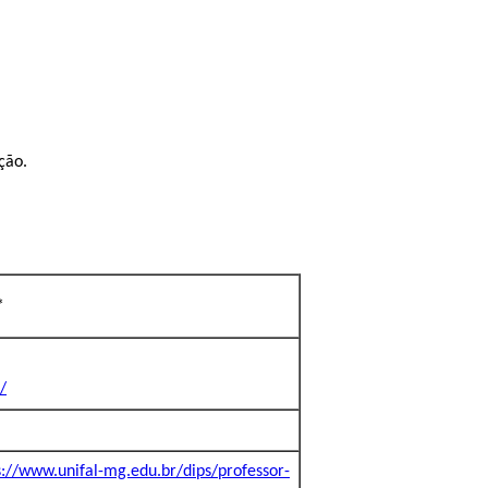
ção.
*
/
s://www.unifal-mg.edu.br/dips/professor-