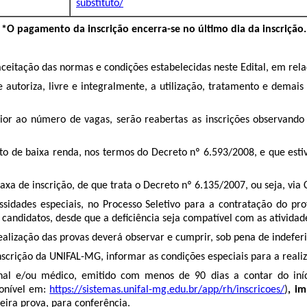
substituto/
*O pagamento da inscrição encerra-se no último dia da inscrição.
 aceitação das normas e condições estabelecidas neste Edital, em re
e autoriza, livre e integralmente, a utilização, tratamento e dema
ior ao número de vagas, serão reabertas as inscrições observando
ato de baixa renda, nos termos do Decreto nº 6.593/2008, e que esti
taxa de inscrição, de que trata o Decreto nº 6.135/2007, ou seja, via
ssidades especiais, no Processo Seletivo para a contratação do pro
candidatos, desde que a deficiência seja compatível com as atividad
ealização das provas deverá observar e cumprir, sob pena de indefer
nscrição da UNIFAL-MG, informar as condições especiais para a reali
ional e/ou médico, emitido com menos de 90 dias a contar do in
ponível em:
https://sistemas.unifal-mg.edu.br/app/rh/inscricoes/
)
, i
eira prova, para conferência.