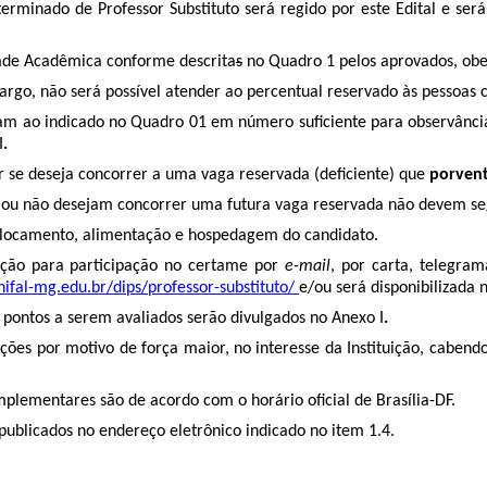
rminado de Professor Substituto será regido por este Edital e será 
dade Acadêmica conforme descrita
s
no Quadro 1 pelos aprovados, obe
argo, não será possível atender ao percentual reservado às pessoas 
am ao indicado no
Quadro 01
em número suficiente para observância 
I
.
ar se deseja concorrer a uma vaga reservada (deficiente) que
porvent
1
ou não desejam concorrer uma futura vaga reservada não devem segu
eslocamento, alimentação e hospedagem do candidato.
ação para participação no certame por
e-mail
, por carta, telegram
ifal-mg.edu.br/dips/professor-substituto/
e/ou será disponibilizada 
de pontos a serem avaliados serão divulgados no Anexo I
.
rações por motivo de força maior, no interesse da Instituição, cabe
omplementares são de acordo com o horário oficial de Brasília-DF.
publicados no endereço eletrônico indicado no
item 1.4.