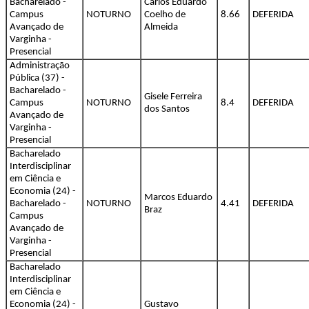
Bacharelado -
Carlos Eduardo
Campus
NOTURNO
Coelho de
8.66
DEFERIDA
Avançado de
Almeida
Varginha -
Presencial
Administração
Pública (37) -
Bacharelado -
Gisele Ferreira
Campus
NOTURNO
8.4
DEFERIDA
dos Santos
Avançado de
Varginha -
Presencial
Bacharelado
Interdisciplinar
em Ciência e
Economia (24) -
Marcos Eduardo
Bacharelado -
NOTURNO
4.41
DEFERIDA
Braz
Campus
Avançado de
Varginha -
Presencial
Bacharelado
Interdisciplinar
em Ciência e
Economia (24) -
Gustavo