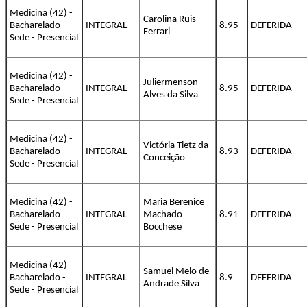
Medicina (42) -
Carolina Ruis
Bacharelado -
INTEGRAL
8.95
DEFERIDA
Ferrari
Sede - Presencial
Medicina (42) -
Juliermenson
Bacharelado -
INTEGRAL
8.95
DEFERIDA
Alves da Silva
Sede - Presencial
Medicina (42) -
Victória Tietz da
Bacharelado -
INTEGRAL
8.93
DEFERIDA
Conceição
Sede - Presencial
Medicina (42) -
Maria Berenice
Bacharelado -
INTEGRAL
Machado
8.91
DEFERIDA
Sede - Presencial
Bocchese
Medicina (42) -
Samuel Melo de
Bacharelado -
INTEGRAL
8.9
DEFERIDA
Andrade Silva
Sede - Presencial