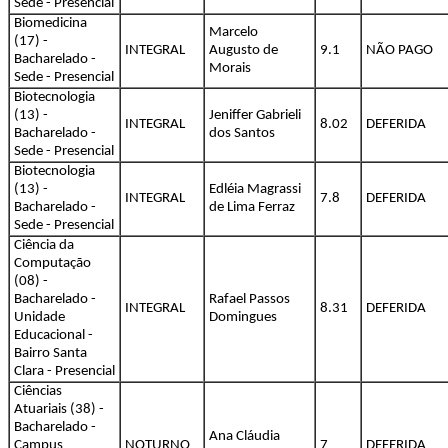
Sede - Presencial
Biomedicina
Marcelo
(17) -
INTEGRAL
Augusto de
9.1
NÃO PAGO
Bacharelado -
Morais
Sede - Presencial
Biotecnologia
(13) -
Jeniffer Gabrieli
INTEGRAL
8.02
DEFERIDA
Bacharelado -
dos Santos
Sede - Presencial
Biotecnologia
(13) -
Edléia Magrassi
INTEGRAL
7.8
DEFERIDA
Bacharelado -
de Lima Ferraz
Sede - Presencial
Ciência da
Computação
(08) -
Bacharelado -
Rafael Passos
INTEGRAL
8.31
DEFERIDA
Unidade
Domingues
Educacional -
Bairro Santa
Clara - Presencial
Ciências
Atuariais (38) -
Bacharelado -
Ana Cláudia
Campus
NOTURNO
7
DEFERIDA