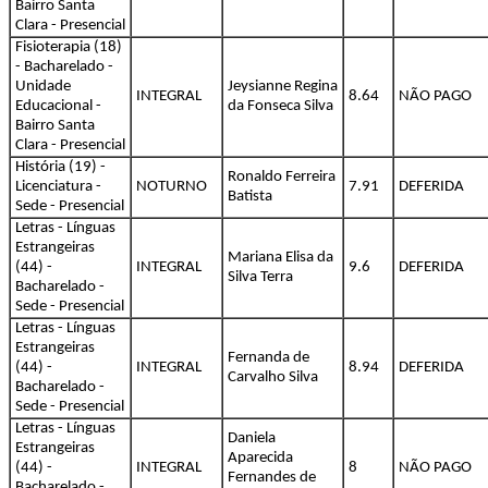
Bairro Santa
Clara - Presencial
Fisioterapia (18)
- Bacharelado -
Unidade
Jeysianne Regina
INTEGRAL
8.64
NÃO PAGO
Educacional -
da Fonseca Silva
Bairro Santa
Clara - Presencial
História (19) -
Ronaldo Ferreira
Licenciatura -
NOTURNO
7.91
DEFERIDA
Batista
Sede - Presencial
Letras - Línguas
Estrangeiras
Mariana Elisa da
(44) -
INTEGRAL
9.6
DEFERIDA
Silva Terra
Bacharelado -
Sede - Presencial
Letras - Línguas
Estrangeiras
Fernanda de
(44) -
INTEGRAL
8.94
DEFERIDA
Carvalho Silva
Bacharelado -
Sede - Presencial
Letras - Línguas
Daniela
Estrangeiras
Aparecida
(44) -
INTEGRAL
8
NÃO PAGO
Fernandes de
Bacharelado -