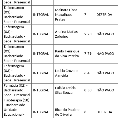
Sede - Presencial
Enfermagem
Mainara Hissa
(03) -
INTEGRAL
Magalhaes
7
DEFERIDA
Bacharelado -
Prates
Sede - Presencial
Enfermagem
(03) -
Anaina Matias
INTEGRAL
9.23
NÃO PAGO
Bacharelado -
Zeferino
Sede - Presencial
Enfermagem
(03) -
Paulo Henrique
INTEGRAL
7.79
NÃO PAGO
Bacharelado -
da Silva Pereira
Sede - Presencial
Enfermagem
(03) -
Leticia Cruz de
INTEGRAL
6.4
NÃO PAGO
Bacharelado -
Almeida
Sede - Presencial
Farmácia (02) -
Eulália Letícia
Bacharelado -
INTEGRAL
8.38
NÃO PAGO
Silva Souza
Sede - Presencial
Fisioterapia (18)
- Bacharelado -
Unidade
Ricardo Paulino
INTEGRAL
8.5
DEFERIDA
Educacional -
de Oliveira