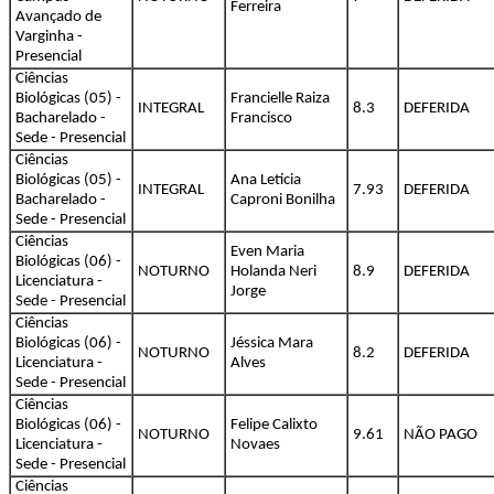
Ferreira
Avançado de
Varginha -
Presencial
Ciências
Biológicas (05) -
Francielle Raiza
INTEGRAL
8.3
DEFERIDA
Bacharelado -
Francisco
Sede - Presencial
Ciências
Biológicas (05) -
Ana Letícia
INTEGRAL
7.93
DEFERIDA
Bacharelado -
Caproni Bonilha
Sede - Presencial
Ciências
Even Maria
Biológicas (06) -
NOTURNO
Holanda Neri
8.9
DEFERIDA
Licenciatura -
Jorge
Sede - Presencial
Ciências
Biológicas (06) -
Jéssica Mara
NOTURNO
8.2
DEFERIDA
Licenciatura -
Alves
Sede - Presencial
Ciências
Biológicas (06) -
Felipe Calixto
NOTURNO
9.61
NÃO PAGO
Licenciatura -
Novaes
Sede - Presencial
Ciências