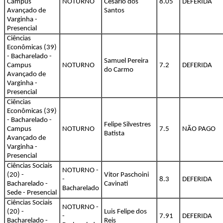
Campus
NOTURNO
Cesario dos
8.05
DEFERIDA
Avançado de
Santos
Varginha -
Presencial
Ciências
Econômicas (39)
- Bacharelado -
Samuel Pereira
Campus
NOTURNO
7.2
DEFERIDA
do Carmo
Avançado de
Varginha -
Presencial
Ciências
Econômicas (39)
- Bacharelado -
Felipe Silvestres
Campus
NOTURNO
7.5
NÃO PAGO
Batista
Avançado de
Varginha -
Presencial
Ciências Sociais
NOTURNO -
(20) -
Vitor Paschoini
-
8.3
DEFERIDA
Bacharelado -
Cavinati
Bacharelado
Sede - Presencial
Ciências Sociais
NOTURNO -
(20) -
Luis Felipe dos
-
7.91
DEFERIDA
Bacharelado -
Reis