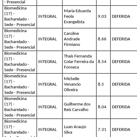
- Presencial
Biomedicina
Maria Eduarda
(17) -
INTEGRAL
Feola
9.03
DEFERIDA
Bacharelado -
Evangelista
Sede - Presencial
Biomedicina
Caroline
(17) -
INTEGRAL
Andrade
8.66
DEFERIDA
Bacharelado -
Firmiano
Sede - Presencial
Biomedicina
Thaís Fernanda
(17) -
INTEGRAL
Colar Ferreira da
8.54
DEFERIDA
Bacharelado -
Fonseca
Sede - Presencial
Biomedicina
Michelle
(17) -
INTEGRAL
Venancio
8.5
DEFERIDA
Bacharelado -
Oliveira
Sede - Presencial
Biomedicina
(17) -
Guilherme dos
INTEGRAL
8.04
DEFERIDA
Bacharelado -
Reis Carvalho
Sede - Presencial
Biomedicina
(17) -
Luan Araujo
INTEGRAL
7.31
DEFERIDA
Bacharelado -
Silva