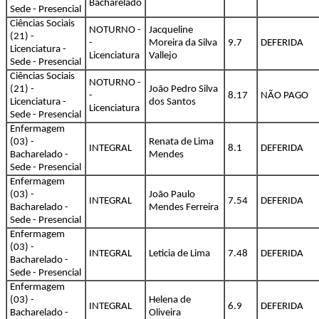
Bacharelado
Sede - Presencial
Ciências Sociais
NOTURNO -
Jacqueline
(21) -
-
Moreira da Silva
9.7
DEFERIDA
Licenciatura -
Licenciatura
Vallejo
Sede - Presencial
Ciências Sociais
NOTURNO -
(21) -
João Pedro Silva
-
8.17
NÃO PAGO
Licenciatura -
dos Santos
Licenciatura
Sede - Presencial
Enfermagem
(03) -
Renata de Lima
INTEGRAL
8.1
DEFERIDA
Bacharelado -
Mendes
Sede - Presencial
Enfermagem
(03) -
João Paulo
INTEGRAL
7.54
DEFERIDA
Bacharelado -
Mendes Ferreira
Sede - Presencial
Enfermagem
(03) -
INTEGRAL
Leticia de Lima
7.48
DEFERIDA
Bacharelado -
Sede - Presencial
Enfermagem
(03) -
Helena de
INTEGRAL
6.9
DEFERIDA
Bacharelado -
Oliveira