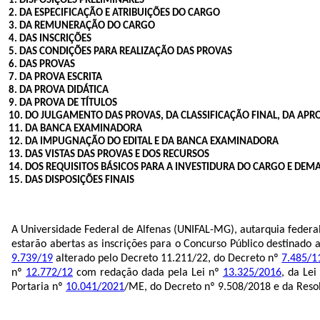
1. DISPOSIÇÕES PRELIMINARES
2. DA ESPECIFICAÇÃO E ATRIBUIÇÕES DO CARGO
3. DA REMUNERAÇÃO DO CARGO
4. DAS INSCRIÇÕES
5. DAS CONDIÇÕES PARA REALIZAÇÃO DAS PROVAS
6. DAS PROVAS
7. DA PROVA ESCRITA
8. DA PROVA DIDÁTICA
9. DA PROVA DE TÍTULOS
10. DO JULGAMENTO DAS PROVAS, DA CLASSIFICAÇÃO FINAL, DA APR
11. DA BANCA EXAMINADORA
12. DA IMPUGNAÇÃO DO EDITAL E DA BANCA EXAMINADORA
13. DAS VISTAS DAS PROVAS E DOS RECURSOS
14. DOS REQUISITOS BÁSICOS PARA A INVESTIDURA DO CARGO E DEM
15. DAS DISPOSIÇÕES FINAIS
A Universidade Federal de Alfenas (UNIFAL-MG), autarquia federa
estarão abertas as inscrições para o Concurso Público destinado
a
9.739/19
alterado pelo Decreto 11.211/22, do Decreto nº
7.485/1
nº
12.772/12
com redação dada pela Lei nº
13.325/2016
, da Lei
Portaria nº
10.041/2021
/ME, do Decreto nº 9.508/2018 e da Reso