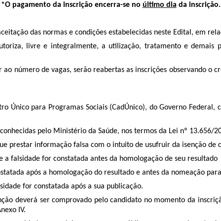
*O pagamento da inscrição encerra-se no
último dia
da inscrição.
 aceitação das normas e condições estabelecidas neste Edital, em re
utoriza, livre e integralmente, a utilização, tratamento e demai
r ao número de vagas, serão reabertas as inscrições observando o c
stro Único para Programas Sociais (CadÚnico), do Governo Federal, 
conhecidas pelo Ministério da Saúde, nos termos da Lei nº 13.656/2
ue prestar informação falsa com o intuito de usufruir da isenção de q
se a falsidade for constatada antes da homologação de seu resultado
constatada após a homologação do resultado e antes da nomeação para
sidade for constatada após a sua publicação.
nção deverá ser comprovado pelo candidato no momento da inscrição
nexo IV.