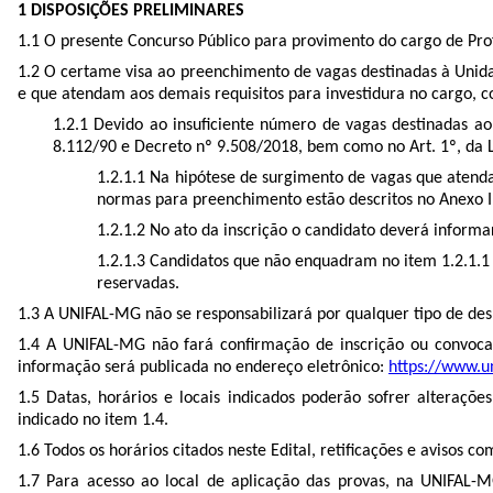
1 DISPOSIÇÕES PRELIMINARES
1.1 O presente Concurso Público para provimento do cargo de Profe
1.2 O certame visa ao preenchimento de vagas destinadas à Uni
e que atendam aos demais requisitos para investidura no cargo, co
1.2.1 Devido ao insuficiente número de vagas destinadas ao 
8.112/90 e Decreto nº 9.508/2018, bem como no Art. 1º, da 
1.2.1.1 Na hipótese de surgimento de vagas que atenda
normas para preenchimento estão descritos no Anexo I
1.2.1.2 No ato da inscrição o candidato deverá inform
1.2.1.3 Candidatos que não enquadram no item 1.2.1.1 
reservadas.
1.3 A UNIFAL-MG não se responsabilizará por qualquer tipo de d
1.4 A UNIFAL-MG não fará confirmação de inscrição ou convoc
informação será publicada no endereço eletrônico:
https://www.un
1.5 Datas, horários e locais indicados poderão sofrer alteraçõ
indicado no item 1.4.
1.6 Todos os horários citados neste Edital, retificações e avisos c
1.7
Para acesso ao local de aplicação das provas, na UNIFAL-