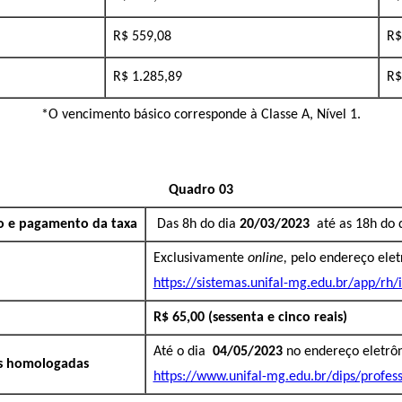
R$ 559,08
R$
R$ 1.285,89
R$
*O vencimento básico corresponde à Classe A, Nível 1.
Quadro 03
ão e pagamento da taxa
Das 8h do dia
20/03/2023
até as 18h do 
Exclusivamente
online,
pelo endereço elet
https://sistemas.unifal-mg.edu.br/app/rh/
R$ 65,00 (sessenta e cinco reais)
Até o dia
04/05/
2
023
no endereço eletrô
es homologadas
https://www.unifal-mg.edu.br/dips/profes