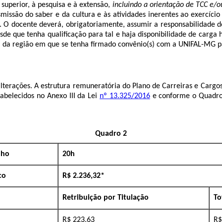
 superior, à pesquisa e à extensão,
incluindo a orientação de TCC e/o
ssão do saber e da cultura e às atividades inerentes ao exercício 
te. O docente deverá, obrigatoriamente, assumir a responsabilidade de
e que tenha qualificação para tal e haja disponibilidade de carga 
s) da região em que se tenha firmado convênio(s) com a UNIFAL-MG p
lterações. A estrutura remuneratória do Plano de Carreiras e Cargo
tabelecidos no Anexo III da Lei
nº 13.325/2016
e conforme o Quadr
Quadro 2
lho
20h
co
R$ 2.236,32*
Retribuição por Titulação
To
R$ 223,63
R$