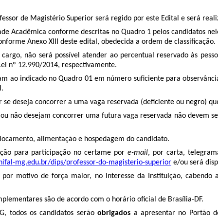
ssor de Magistério Superior será regido por este Edital e será real
dade Acadêmica conforme descrita
s
no Quadro 1 pelos candidatos nel
nforme Anexo XIII deste edital, obedecida a ordem de classificação.
cargo, não será possível atender ao percentual reservado às pessoa
Lei nº 12.990/2014, respectivamente.
m ao indicado no Quadro 01 em número suficiente para observância d
I.
ar se deseja concorrer a uma vaga reservada (deficiente ou negro) q
ou não desejam concorrer uma futura vaga reservada não devem segui
eslocamento, alimentação e hospedagem do candidato.
ação para participação no certame por
e-mail
, por carta, telegram
ifal-mg.edu.br/dips/professor-do-magisterio-superior
e/ou será disp
es por motivo de força maior, no interesse da Instituição, cabend
omplementares são de acordo com o horário oficial de Brasília-DF.
MG, todos os candidatos serão
obrigados
a apresentar no Portão 