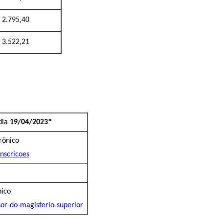
 2.795,40
 3.522,21
dia
19/04/2023*
rônico
inscricoes
nico
sor-do-magisterio-superior