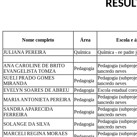
RESUL
Nome completo
Área
Escola e á
JULIANA PEREIRA
Química
Química - ee padre 
ANA CAROLINE DE BRITO
Pedagogia (subprojet
Pedagogia
EVANGELISTA TOMZA
tancredo neves
SUELI PRADO GOMES
Pedagogia (subprojet
Pedagogia
MIRANDA
tancredo neves
EVELYN SOARES DE ABREU
Pedagogia
Escola estadual coro
Pedagogia (subprojet
MARIA ANTONIETA PEREIRA
Pedagogia
tancredo neves
SANDRA APARECIDA
Pedagogia (subprojet
Pedagogia
FERREIRA
tancredo neves
Pedagogia (subprojet
SOLANGE DA SILVA
Pedagogia
tancredo neves
MARCELI REGINA MORAES
Pedagogia (subprojet
Pedagogia