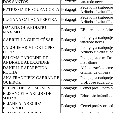
DOS SANTOS
tancredo neves
Pedagogia (subprojet
KATIUSSIA DE SOUZA COSTA
Pedagogia
Arlindo silveira filh
Pedagogia (subprojet
LUCIANA CALAÇA PEREIRA
Pedagogia
Arlindo silveira filh
DAYANA GUARDIANO
Pedagogia
EE dirce moura leite
MAXIMO
Pedagogia (subprojet
GABRIELLA GHETI CÉSAR
Pedagogia
tancredo neves
VALQUIMAR VITOR LOPES
Pedagogia (subprojet
Pedagogia
LOPES
Arlindo silveira filh
PALOMA CAROLINE DE
Pedagogia- e.m. Dr 
Pedagogia
ANDRADE ALEXANDRE
magalhães
DANIELLE APARECIDA
Alfabetização- ceme
Pedagogia
ROCHA
csizmar de oliveira
ANA FRANCIELY CABRAL DE
Pedagogia (subprojet
Pedagogia
QUEIROZ
prof. José eduardo d
ELIANA DE FÁTIMA SILVA
Pedagogia
Cemei prof. Pedro pa
ELIZANGELA ARILDO DE
Pedagogia
Educação infantil - 
SOUZA
ELIANE APARECIDA
Pedagogia
Cemei professor ped
EDUARDO