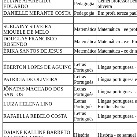
ELIANE APARECIDA
Cemei professor ped
Pedagogia
EDUARDO
oliveira
DANIELLE MERANTE COSTA
Pedagogia
Em profa tereza paul
SUELAINY SILVEIRA
Matemática
Matemática - ee prof
MIQUELE DE MELO
DOUGLAS FRANCISCO
Matemática
Matemática - e.e. Pre
ROSENDO
ÉRIKA SANTOS DE JESUS
Matemática
Matemática - ee dr n
Letras
ÉBERTON LOPES DE AGUINO
Língua portuguesa - 
Português
Letras
PATRICIA DE OLIVEIRA
Língua portuguesa e
Português
JÔNATAS MACHADO DOS
Letras
Língua portuguesa -
SANTOS
Português
Letras
Língua portuguesa e 
LUIZA HELENA LINO
Português
Emílio silveira
Letras
RAFAELLA REBELO COSTA
Língua portuguesa -
Português
DAIANE KALLINE BARRETO
História
História - ee samuel