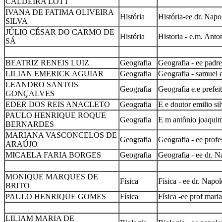
CALDEIRA LOTT
IVANA DE FATIMA OLIVEIRA
História
História-ee dr. Napo
SILVA
JÚLIO CÉSAR DO CARMO DE
História
Historia - e.m. Anto
SÁ
BEATRIZ RENEIS LUIZ
Geografia
Geografia - ee padr
LILIAN EMERICK AGUIAR
Geografia
Geografia - samuel 
LEANDRO SANTOS
Geografia
Geografia e.e prefeit
GONÇALVES
EDER DOS REIS ANACLETO
Geografia
E e doutor emilio sil
PAULO HENRIQUE ROQUE
Geografia
E m antônio joaquim 
BERNARDES
MARIANA VASCONCELOS DE
Geografia
Geografia - ee profe
ARAÚJO
MICAELA FARIA BORGES
Geografia
Geografia - ee dr. N
MONIQUE MARQUES DE
Física
Física - ee dr. Napol
BRITO
PAULO HENRIQUE GOMES
Física
Física -ee prof maria
LILIAM MARIA DE