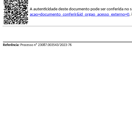
A autenticidade deste documento pode ser conferida no s
acao=documento_conferir&id_orgao_acesso_externo=0
,
Referência:
Processo nº 23087.003543/2023-76