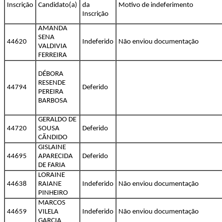
Inscrição
Candidato(a)
da
Motivo de indeferimento
Inscrição
AMANDA
SENA
44620
Indeferido
Não enviou documentação
VALDIVIA
FERREIRA
DÉBORA
RESENDE
44794
Deferido
PEREIRA
BARBOSA
GERALDO DE
44720
SOUSA
Deferido
CÃNDIDO
GISLAINE
44695
APARECIDA
Deferido
DE FARIA
LORAINE
44638
RAIANE
Indeferido
Não enviou documentação
PINHEIRO
MARCOS
44659
VILELA
Indeferido
Não enviou documentação
GARCIA