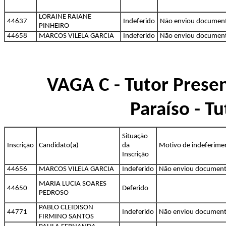
LORAINE RAIANE
44637
Indeferido
Não enviou documen
PINHEIRO
44658
MARCOS VILELA GARCIA
Indeferido
Não enviou documen
VAGA C - Tutor Presen
Paraíso - T
Situação
Inscrição
Candidato(a)
da
Motivo de indeferime
Inscrição
44656
MARCOS VILELA GARCIA
Indeferido
Não enviou documen
MARIA LUCIA SOARES
44650
Deferido
PEDROSO
PABLO CLEIDISON
44771
Indeferido
Não enviou documen
FIRMINO SANTOS