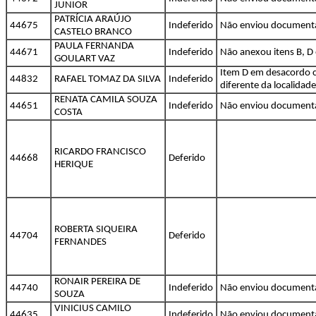
JUNIOR
PATRÍCIA ARAÚJO
44675
Indeferido
Não enviou document
CASTELO BRANCO
PAULA FERNANDA
44671
Indeferido
Não anexou itens B, D 
GOULART VAZ
Item D em desacordo c
44832
RAFAEL TOMAZ DA SILVA
Indeferido
diferente da localidad
RENATA CAMILA SOUZA
44651
Indeferido
Não enviou document
COSTA
RICARDO FRANCISCO
44668
Deferido
HERIQUE
ROBERTA SIQUEIRA
44704
Deferido
FERNANDES
RONAIR PEREIRA DE
44740
Indeferido
Não enviou document
SOUZA
VINICIUS CAMILO
44635
Indeferido
Não enviou document