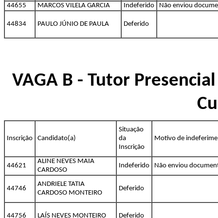
44655
MARCOS VILELA GARCIA
Indeferido
Não enviou docume
44834
PAULO JÚNIO DE PAULA
Deferido
VAGA B - Tutor Presencial
Cu
Situação
Inscrição
Candidato(a)
da
Motivo de indeferim
Inscrição
ALINE NEVES MAIA
44621
Indeferido
Não enviou documen
CARDOSO
ANDRIELE TATIA
44746
Deferido
CARDOSO MONTEIRO
44756
LAÍS NEVES MONTEIRO
Deferido