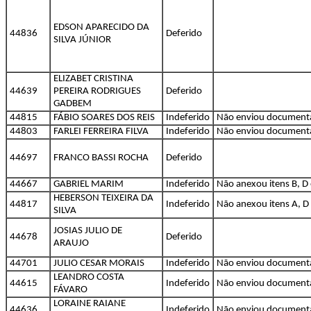
EDSON APARECIDO DA
44836
Deferido
SILVA JÚNIOR
ELIZABET CRISTINA
44639
PEREIRA RODRIGUES
Deferido
GADBEM
44815
FÁBIO SOARES DOS REIS
Indeferido
Não enviou document
44803
FARLEI FERREIRA FILVA
Indeferido
Não enviou document
44697
FRANCO BASSI ROCHA
Deferido
44667
GABRIEL MARIM
Indeferido
Não anexou itens B, D 
HEBERSON TEIXEIRA DA
44817
Indeferido
Não anexou itens A, D 
SILVA
JOSIAS JULIO DE
44678
Deferido
ARAUJO
44701
JULIO CESAR MORAIS
Indeferido
Não enviou document
LEANDRO COSTA
44615
Indeferido
Não enviou document
FÁVARO
LORAINE RAIANE
44636
Indeferido
Não enviou document