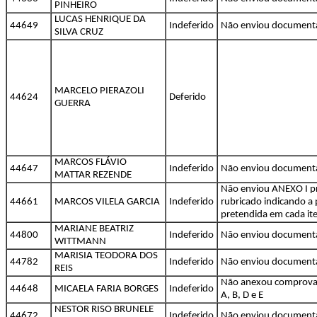
PINHEIRO
LUCAS HENRIQUE DA
44649
Indeferido
Não enviou document
SILVA CRUZ
MARCELO PIERAZOLI
44624
Deferido
GUERRA
MARCOS FLÁVIO
44647
Indeferido
Não enviou document
MATTAR REZENDE
Não enviou ANEXO I p
44661
MARCOS VILELA GARCIA
Indeferido
rubricado indicando a
pretendida em cada i
MARIANE BEATRIZ
44800
Indeferido
Não enviou document
WITTMANN
MARISIA TEODORA DOS
44782
Indeferido
Não enviou document
REIS
Não anexou comprovan
44648
MICAELA FARIA BORGES
Indeferido
A, B, D e E
NESTOR RISO BRUNELE
44672
Indeferido
Não enviou document