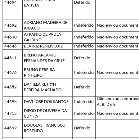
44694
Deferido
BATISTA
ADRIANO MADEIRA DE
44692
Indeferido
Não enviou document
ARAUJO
AFRANIO DE PAULA
44630
Indeferido
Não enviou document
GALDINO
44646
BEATRIZ RENEIS LUIZ
Indeferido
Não enviou document
BRENO ARCANJO
44611
Deferido
FERNANDES DA CRUZ
BRUNO PEREIRA
44676
Indeferido
Não enviou document
PINHEIRO
DANIELA KETRYN
44682
Deferido
PEREIRA MACHADO
Não anexou comprovan
44698
DAVI JOSE DOS SANTOS
Indeferido
A, B, D e E
DIEGO DE OLIVEIRA DA
44715
Indeferido
Não enviou document
CUNHA
DOUGLAS FRANCISCO
44699
Deferido
ROSENDO