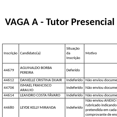
VAGA A - Tutor Presencial 
Situação
Inscrição
Candidato(a)
da
Motivo
Inscrição
AGUINALDO BORBA
44679
Deferido
PEREIRA
44612
DANIELLE CRISTINA DIJAIR
Indeferido
Não enviou docume
ISMAEL FRANCISCO
44706
Indeferido
Não enviou docume
ARAUJO
44614
LEANDRO COSTA FÁVARO
Indeferido
Não enviou docume
Não enviou ANEXO I
rubricado indicand
44680
LEYDE KELLY MIRANDA
Indeferido
pretendida em cada
comprovante de end