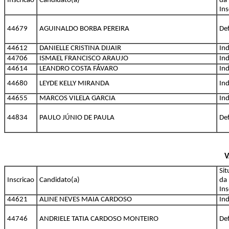
Inscricao
Candidato(a)
da
Ins
44679
AGUINALDO BORBA PEREIRA
De
44612
DANIELLE CRISTINA DIJAIR
Ind
44706
ISMAEL FRANCISCO ARAUJO
Ind
44614
LEANDRO COSTA FÁVARO
Ind
44680
LEYDE KELLY MIRANDA
Ind
44655
MARCOS VILELA GARCIA
Ind
44834
PAULO JÚNIO DE PAULA
De
V
Si
Inscricao
Candidato(a)
da
Ins
44621
ALINE NEVES MAIA CARDOSO
Ind
44746
ANDRIELE TATIA CARDOSO MONTEIRO
De