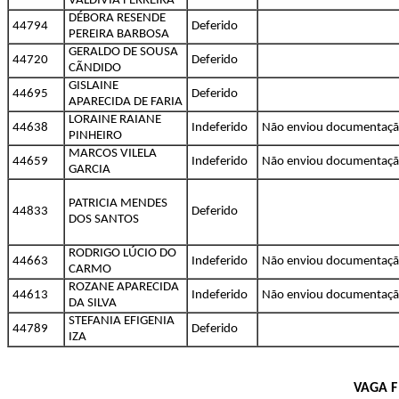
VALDIVIA FERREIRA
DÉBORA RESENDE
44794
Deferido
PEREIRA BARBOSA
GERALDO DE SOUSA
44720
Deferido
CÃNDIDO
GISLAINE
44695
Deferido
APARECIDA DE FARIA
LORAINE RAIANE
44638
Indeferido
Não enviou documentaç
PINHEIRO
MARCOS VILELA
44659
Indeferido
Não enviou documentaç
GARCIA
PATRICIA MENDES
44833
Deferido
DOS SANTOS
RODRIGO LÚCIO DO
44663
Indeferido
Não enviou documentaç
CARMO
ROZANE APARECIDA
44613
Indeferido
Não enviou documentaç
DA SILVA
STEFANIA EFIGENIA
44789
Deferido
IZA
VAGA F 