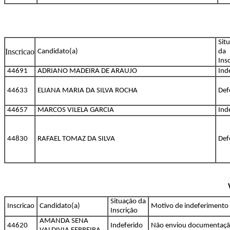
Sit
Inscricao
Candidato(a)
da
Ins
44691
ADRIANO MADEIRA DE ARAUJO
Ind
44633
ELIANA MARIA DA SILVA ROCHA
Def
44657
MARCOS VILELA GARCIA
Ind
44830
RAFAEL TOMAZ DA SILVA
Def
Situação da
Inscricao
Candidato(a)
Motivo de indeferimento
Inscrição
AMANDA SENA
44620
Indeferido
Não enviou documentaç