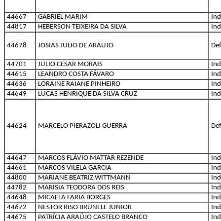
44667
GABRIEL MARIM
Ind
44817
HEBERSON TEIXEIRA DA SILVA
Ind
44678
JOSIAS JULIO DE ARAUJO
Def
44701
JULIO CESAR MORAIS
Ind
44615
LEANDRO COSTA FÁVARO
Ind
44636
LORAINE RAIANE PINHEIRO
Ind
44649
LUCAS HENRIQUE DA SILVA CRUZ
Ind
44624
MARCELO PIERAZOLI GUERRA
Def
44647
MARCOS FLÁVIO MATTAR REZENDE
Ind
44661
MARCOS VILELA GARCIA
Ind
44800
MARIANE BEATRIZ WITTMANN
Ind
44782
MARISIA TEODORA DOS REIS
Ind
44648
MICAELA FARIA BORGES
Ind
44672
NESTOR RISO BRUNELE JUNIOR
Ind
44675
PATRÍCIA ARAÚJO CASTELO BRANCO
Ind