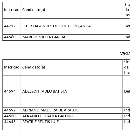
Si
Inscricao
Candidato(a)
da
Ins
44719
ISTER FAGUNDES DO COUTO PEÇANHA
De
44660
MARCOS VILELA GARCIA
Ind
VAGA
Sit
Inscricao
Candidato(a)
da
Ins
44694
ADELSON TADEU BATISTA
Def
44692
ADRIANO MADEIRA DE ARAUJO
Ind
44630
AFRANIO DE PAULA GALDINO
Ind
44646
BEATRIZ RENEIS LUIZ
Ind