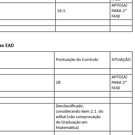
APTO(A)
16,5
PARA 2ª
FASE
rso EAD
Pontuação do Currículo
SITUAÇÃO
APTO(A)
28
PARA 2ª
FASE
Desclassificado,
considerando item 2.1. do
edital (não comprovação
de Graduação em
Matemática)