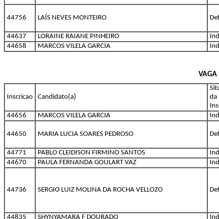
44756
LAÍS NEVES MONTEIRO
De
44637
LORAINE RAIANE PINHEIRO
Ind
44658
MARCOS VILELA GARCIA
Ind
VAGA C
Si
Inscricao
Candidato(a)
da
Ins
44656
MARCOS VILELA GARCIA
Ind
44650
MARIA LUCIA SOARES PEDROSO
De
44771
PABLO CLEIDISON FIRMINO SANTOS
Ind
44670
PAULA FERNANDA GOULART VAZ
Ind
44736
SERGIO LUIZ MOLINA DA ROCHA VELLOZO
De
44835
SHYNYAMARA F DOURADO
Ind