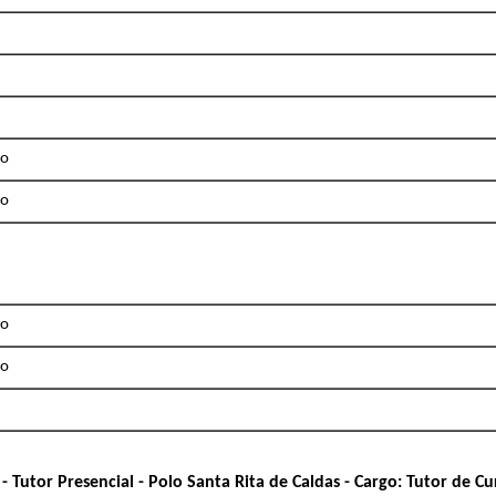
ão
ão
ão
ão
- Tutor Presencial - Polo Santa Rita de Caldas - Cargo: Tutor de C