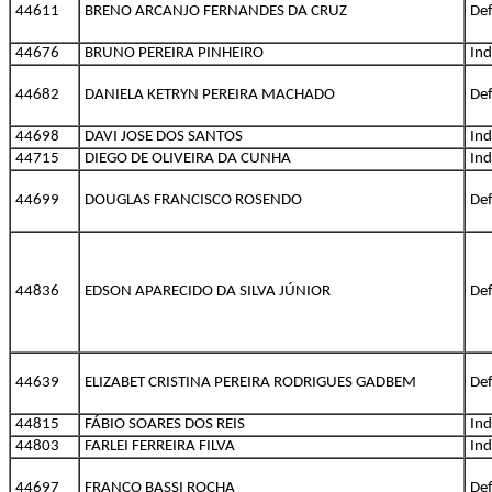
44611
BRENO ARCANJO FERNANDES DA CRUZ
Def
44676
BRUNO PEREIRA PINHEIRO
Ind
44682
DANIELA KETRYN PEREIRA MACHADO
Def
44698
DAVI JOSE DOS SANTOS
Ind
44715
DIEGO DE OLIVEIRA DA CUNHA
Ind
44699
DOUGLAS FRANCISCO ROSENDO
Def
44836
EDSON APARECIDO DA SILVA JÚNIOR
Def
44639
ELIZABET CRISTINA PEREIRA RODRIGUES GADBEM
Def
44815
FÁBIO SOARES DOS REIS
Ind
44803
FARLEI FERREIRA FILVA
Ind
44697
FRANCO BASSI ROCHA
Def