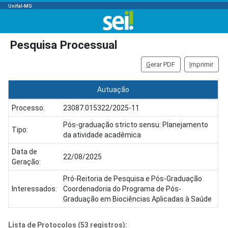
Unifal-MG
Pesquisa Processual
G
erar PDF
I
mprimir
Autuação
Processo:
23087.015322/2025-11
Pós-graduação stricto sensu: Planejamento
Tipo:
da atividade acadêmica
Data de
22/08/2025
Geração:
Pró-Reitoria de Pesquisa e Pós-Graduação
Interessados:
Coordenadoria do Programa de Pós-
Graduação em Biociências Aplicadas à Saúde
Lista de Protocolos (53 registros):