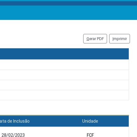
G
erar PDF
I
mprimir
ata de Inclusão
Unidade
28/02/2023
FCF