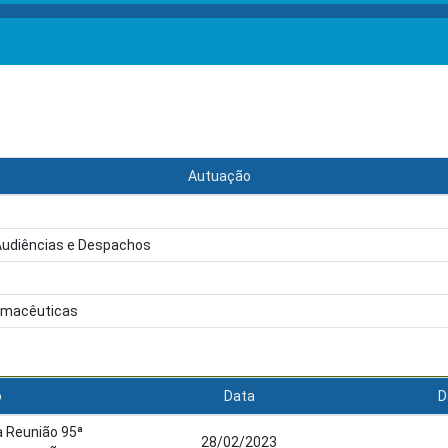
Autuação
Audiências e Despachos
armacêuticas
o
Data
D
 Reunião 95ª
28/02/2023