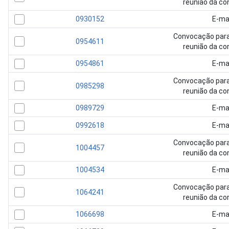
reunião da c
0930152
E-ma
Convocação para
0954611
reunião da c
0954861
E-ma
Convocação para
0985298
reunião da c
0989729
E-ma
0992618
E-ma
Convocação para
1004457
reunião da c
1004534
E-ma
Convocação para
1064241
reunião da c
1066698
E-ma