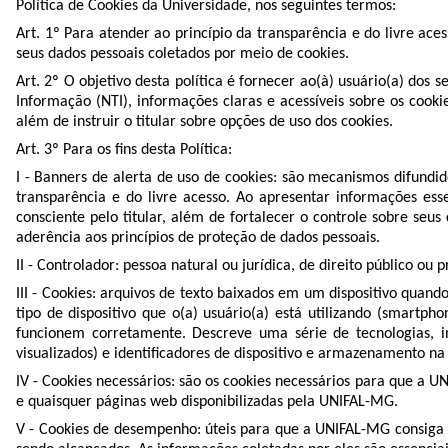
Política de Cookies da Universidade, nos seguintes termos:
Art. 1º Para atender ao princípio da transparência e do livre ac
seus dados pessoais coletados por meio de cookies.
Art. 2º O objetivo desta política é fornecer ao(à) usuário(a) dos
Informação (NTI), informações claras e acessíveis sobre os cooki
além de instruir o titular sobre opções de uso dos cookies.
Art. 3º Para os fins desta Política:
I - Banners de alerta de uso de cookies: são mecanismos difund
transparência e do livre acesso. Ao apresentar informações es
consciente pelo titular, além de fortalecer o controle sobre seu
aderência aos princípios de proteção de dados pessoais.
II - Controlador: pessoa natural ou jurídica, de direito público 
III - Cookies: arquivos de texto baixados em um dispositivo quand
tipo de dispositivo que o(a) usuário(a) está utilizando (smartp
funcionem corretamente. Descreve uma série de tecnologias, 
visualizados) e identificadores de dispositivo e armazenamento n
IV - Cookies necessários: são os cookies necessários para que a UN
e quaisquer páginas web disponibilizadas pela UNIFAL-MG.
V - Cookies de desempenho: úteis para que a UNIFAL-MG consiga a