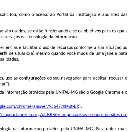
licitou, como o acesso ao Portal da Instituição e aos sites das
 são usados, se estão funcionando e se os objetivos para os quais
s serviços de Tecnologia da Informação.
iências e facilitar o uso de recursos conforme a sua situação ou
 perfil de usuário(a) mesmo quando você muda de uma janela para
nalidades.
s, use as configurações do seu navegador para aceitar, recusar e
tar").
a da Informação providos pela UNIFAL-MG são o Google Chrome e o
oogle.com/chrome/answer/95647?hl=pt-BR
).
://support.mozilla.org/pt-BR/kb/limpe-cookies-e-dados-de-sites-no-
cnologia da Informação providos pela UNIFAL-MG. Para obter mais