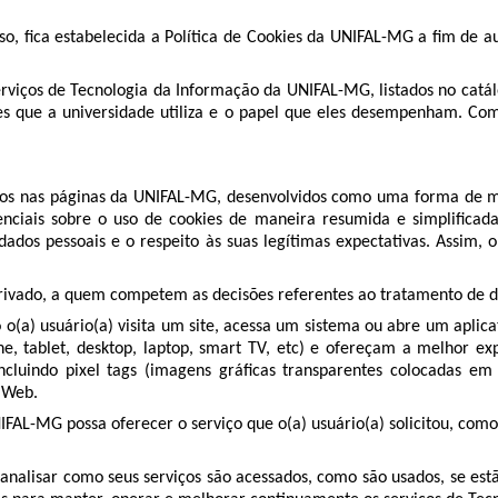
esso, fica estabelecida a Política de Cookies da UNIFAL-MG a fim de 
 serviços de Tecnologia da Informação da UNIFAL-MG, listados no catál
es que a universidade utiliza e o papel que eles desempenham. Com i
idos nas páginas da UNIFAL-MG, desenvolvidos como uma forma de mat
senciais sobre o uso de cookies de maneira resumida e simplifica
s dados pessoais e o respeito às suas legítimas expectativas. Assi
ou privado, a quem competem as decisões referentes ao tratamento de 
o o(a) usuário(a) visita um site, acessa um sistema ou abre um apli
hone, tablet, desktop, laptop, smart TV, etc) e ofereçam a melhor e
incluindo pixel tags (imagens gráficas transparentes colocadas
a Web.
IFAL-MG possa oferecer o serviço que o(a) usuário(a) solicitou, como,
nalisar como seus serviços são acessados, como são usados, se estão