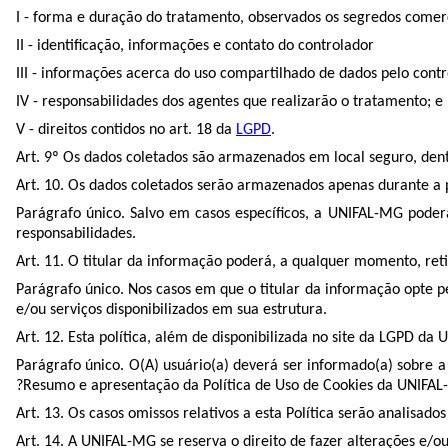
I - forma e duração do tratamento, observados os segredos comerci
II - identificação, informações e contato do controlador
III - informações acerca do uso compartilhado de dados pelo contro
IV - responsabilidades dos agentes que realizarão o tratamento; e
V - direitos contidos no art. 18 da
LGPD
.
Art. 9º Os dados coletados são armazenados em local seguro, den
Art. 10. Os dados coletados serão armazenados apenas durante a p
Parágrafo único. Salvo em casos específicos, a UNIFAL-MG poderá
responsabilidades.
Art. 11. O titular da informação poderá, a qualquer momento, reti
Parágrafo único. Nos casos em que o titular da informação opte p
e/ou serviços disponibilizados em sua estrutura.
Art. 12. Esta política, além de disponibilizada no site da LGPD 
Parágrafo único. O(A) usuário(a) deverá ser informado(a) sobre a
?Resumo e apresentação da Política de Uso de Cookies da UNIFAL
Art. 13. Os casos omissos relativos a esta Política serão analisad
Art. 14. A UNIFAL-MG se reserva o direito de fazer alterações e/ou 