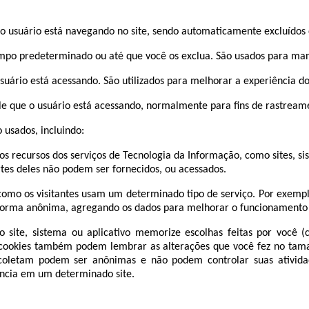
o o usuário está navegando no site, sendo automaticamente excluído
mpo predeterminado ou até que você os exclua. São usados para mant
o usuário está acessando. São utilizados para melhorar a experiência
ele que o usuário está acessando, normalmente para fins de rastream
 usados, incluindo:
os recursos dos serviços de Tecnologia da Informação, como sites, 
artes deles não podem ser fornecidos, ou acessados.
omo os visitantes usam um determinado tipo de serviço. Por exempl
 forma anônima, agregando os dados para melhorar o funcionamento 
 site, sistema ou aplicativo memorize escolhas feitas por você (
s cookies também podem lembrar as alterações que você fez no tama
es coletam podem ser anônimas e não podem controlar suas ativid
ncia em um determinado site.