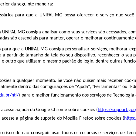
terior da seguinte maneira:
ssários para que a UNIFAL-MG possa oferecer o serviço que você so
a UNIFAL-MG consiga analisar como seus serviços são acessados, como
tadas são essenciais para manter, operar e melhorar continuamente o
 para que a UNIFAL-MG consiga personalizar serviços, melhorar exper
 a partir do tamanho da tela do seu dispositivo, reconhecer o seu
e outro que utilizam o mesmo padrão de login, dentre outras funcio
ookies a qualquer momento. Se você não quiser mais receber cookie
eralmente dentro das configurações de "Ajuda", "Ferramentas" ou "Edi
du.br/nti/
) para o melhor funcionamento dos serviços de Tecnologi
 acesse aajuda do Google Chrome sobre cookies (
https://support.g
acesse a página de suporte do Mozilla Firefox sobre cookies (
https
 o risco de não conseguir usar todos os recursos e serviços de Te