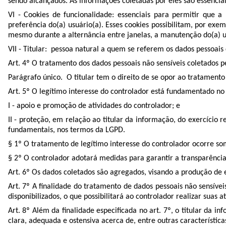
sendo alcançados. As informações coletadas por eles são essenci
VI - Cookies de funcionalidade: essenciais para permitir que 
preferência do(a) usuário(a). Esses cookies possibilitam, por e
mesmo durante a alternância entre janelas, a manutenção do(a) us
VII - Titular: pessoa natural a quem se referem os dados pessoais 
Art. 4º O tratamento dos dados pessoais não sensíveis coletados pe
Parágrafo único. O titular tem o direito de se opor ao tratamento
Art. 5º O legítimo interesse do controlador está fundamentado no
I - apoio e promoção de atividades do controlador; e
II - proteção, em relação ao titular da informação, do exercício r
fundamentais, nos termos da LGPD.
§ 1º O tratamento de legítimo interesse do controlador ocorre so
§ 2º O controlador adotará medidas para garantir a transparênci
Art. 6º Os dados coletados são agregados, visando a produção de
Art. 7º A finalidade do tratamento de dados pessoais não sensív
disponibilizados, o que possibilitará ao controlador realizar suas 
Art. 8º Além da finalidade especificada no art. 7º, o titular da 
clara, adequada e ostensiva acerca de, entre outras característic