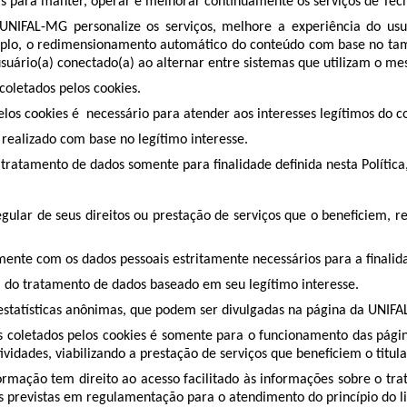
ais para manter, operar e melhorar continuamente os serviços de Te
a UNIFAL-MG personalize os serviços, melhore a experiência do usu
xemplo, o redimensionamento automático do conteúdo com base no tama
uário(a) conectado(a) ao alternar entre sistemas que utilizam o mes
coletados pelos cookies.
los cookies é necessário para atender aos interesses legítimos do con
 realizado com base no legítimo interesse.
 tratamento de dados somente para finalidade definida nesta Política
egular de seus direitos ou prestação de serviços que o beneficiem, re
mente com os dados pessoais estritamente necessários para a finalid
a do tratamento de dados baseado em seu legítimo interesse.
 estatísticas anônimas, que podem ser divulgadas na página da UNIF
eis coletados pelos cookies é somente para o funcionamento das pág
atividades, viabilizando a prestação de serviços que beneficiem o titu
informação tem direito ao acesso facilitado às informações sobre o t
as previstas em regulamentação para o atendimento do princípio do li