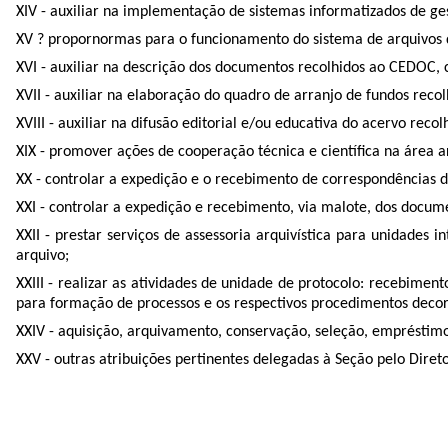
XIV - auxiliar na implementação de sistemas informatizados de g
XV ? propornormas para o funcionamento do sistema de arquivos 
XVI - auxiliar na descrição dos documentos recolhidos ao CEDOC, 
XVII - auxiliar na elaboração do quadro de arranjo de fundos rec
XVIII - auxiliar na difusão editorial e/ou educativa do acervo rec
XIX - promover ações de cooperação técnica e científica na área 
XX - controlar a expedição e o recebimento de correspondências d
XXI - controlar a expedição e recebimento, via malote, dos docume
XXII - prestar serviços de assessoria arquivística para unidade
arquivo;
XXIII - realizar as atividades de unidade de protocolo: recebime
para formação de processos e os respectivos procedimentos decor
XXIV - aquisição, arquivamento, conservação, seleção, empréstimo,
XXV - outras atribuições pertinentes delegadas à Seção pelo Dire