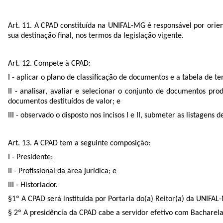
Art. 11. A CPAD constituída na UNIFAL-MG é responsável por orien
sua destinação final, nos termos da legislação vigente.
Art. 12. Compete à CPAD:
I - aplicar o plano de classificação de documentos e a tabela de 
II - analisar, avaliar e selecionar o conjunto de documentos 
documentos destituídos de valor; e
III - observado o disposto nos incisos I e II, submeter as listag
Art. 13. A CPAD tem a seguinte composição:
I - Presidente;
II - Profissional da área jurídica; e
III - Historiador.
§1º A CPAD será instituída por Portaria do(a) Reitor(a) da UNIFAL
§ 2º A presidência da CPAD cabe a servidor efetivo com Bacharel