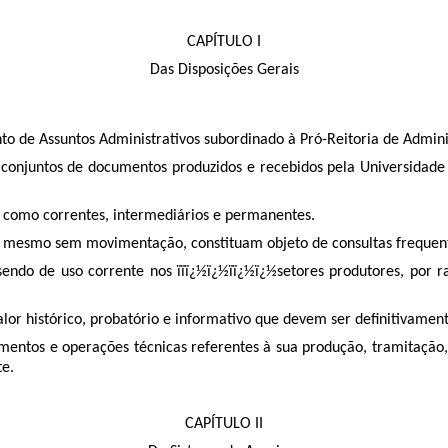
CAPÍTULO I
Das Disposições Gerais
to de Assuntos Administrativos subordinado à Pró-Reitoria de Admini
s conjuntos de documentos produzidos e recebidos pela Universidad
 como correntes, intermediários e permanentes.
, mesmo sem movimentação, constituam objeto de consultas frequen
sendo de uso corrente nos ïïï¿½ï¿½ïï¿½ï¿½setores produtores, por r
lor histórico, probatório e informativo que devem ser definitivamen
mentos e operações técnicas referentes à sua produção, tramitação,
te.
CAPÍTULO II